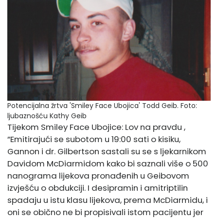
Potencijalna žrtva 'Smiley Face Ubojica' Todd Geib.
Foto:
ljubaznošću Kathy Geib
Tijekom
Smiley Face Ubojice: Lov na pravdu
,
”Emitirajući se subotom u 19:00 sati o kisiku,
Gannon i dr. Gilbertson sastali su se s ljekarnikom
Davidom McDiarmidom kako bi saznali više o 500
nanograma lijekova pronađenih u Geibovom
izvješću o obdukciji. I desipramin i amitriptilin
spadaju u istu klasu lijekova, prema McDiarmidu, i
oni se obično ne bi propisivali istom pacijentu jer