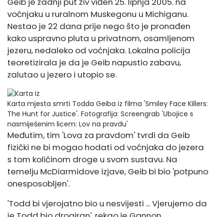
Geib je zadnji put živ viđen 25. lipnja 2005. na
voćnjaku u ruralnom Muskegonu u Michiganu.
Nestao je 22 dana prije nego što je pronađen
kako uspravno pluta u privatnom, osamljenom
jezeru, nedaleko od voćnjaka. Lokalna policija
teoretizirala je da je Geib napustio zabavu,
zalutao u jezero i utopio se.
Karta mjesta smrti Todda Geiba iz filma 'Smiley Face Killers:
The Hunt for Justice'.
Fotografija: Screengrab 'Ubojice s
nasmiješenim licem: Lov na pravdu'
Međutim, tim 'Lova za pravdom' tvrdi da Geib
fizički ne bi mogao hodati od voćnjaka do jezera
s tom količinom droge u svom sustavu. Na
temelju McDiarmidove izjave, Geib bi bio 'potpuno
onesposobljen'.
'Todd bi vjerojatno bio u nesvijesti ... Vjerujemo da
je Todd bio drogiran', rekao je Gannon.