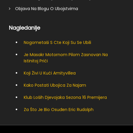
Objava Na Blogu O Ubojstvima
Nagledanije
Nogometaši S Cte Koji Su Se Ubili
Je Masakr Motornom Pilom Zasnovan Na
Istinitoj Priči
Koji Živi U Kući Amityvillea
Kako Postati Ubojica Za Najam
Klub Loših Djevojaka Sezona 16 Premijera
Za Što Je Bio Osuđen Eric Rudolph