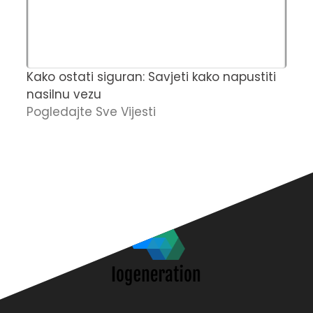
Kako ostati siguran: Savjeti kako napustiti
Č
nasilnu vezu
t
Pogledajte Sve Vijesti
u
O