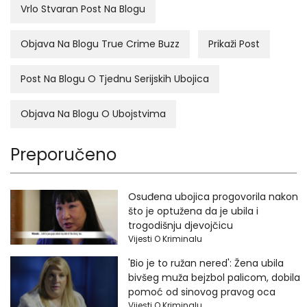
Vrlo Stvaran Post Na Blogu
Objava Na Blogu True Crime Buzz
Prikaži Post
Post Na Blogu O Tjednu Serijskih Ubojica
Objava Na Blogu O Ubojstvima
Preporučeno
Osuđena ubojica progovorila nakon
što je optužena da je ubila i
trogodišnju djevojčicu
Vijesti O Kriminalu
'Bio je to ružan nered': Žena ubila
bivšeg muža bejzbol palicom, dobila
pomoć od sinovog pravog oca
Vijesti O Kriminalu