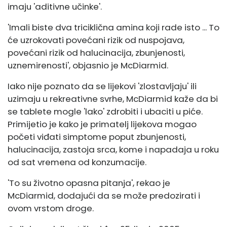
imaju 'aditivne učinke'.
'Imali biste dva triciklična amina koji rade isto ... To
će uzrokovati povećani rizik od nuspojava,
povećani rizik od halucinacija, zbunjenosti,
uznemirenosti', objasnio je McDiarmid.
Iako nije poznato da se lijekovi 'zlostavljaju' ili
uzimaju u rekreativne svrhe, McDiarmid kaže da bi
se tablete mogle 'lako' zdrobiti i ubaciti u piće.
Primijetio je kako je primatelj lijekova mogao
početi viđati simptome poput zbunjenosti,
halucinacija, zastoja srca, kome i napadaja u roku
od sat vremena od konzumacije.
'To su životno opasna pitanja', rekao je
McDiarmid, dodajući da se može predozirati i
ovom vrstom droge.