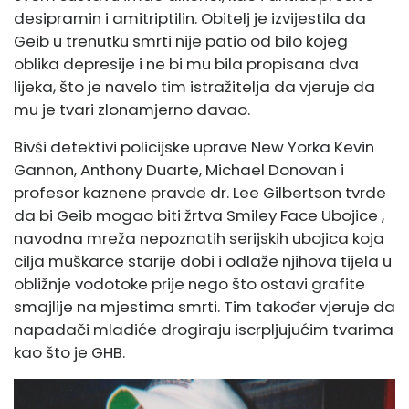
desipramin i amitriptilin. Obitelj je izvijestila da
Geib u trenutku smrti nije patio od bilo kojeg
oblika depresije i ne bi mu bila propisana dva
lijeka, što je navelo tim istražitelja da vjeruje da
mu je tvari zlonamjerno davao.
Bivši detektivi policijske uprave New Yorka Kevin
Gannon, Anthony Duarte, Michael Donovan i
profesor kaznene pravde dr. Lee Gilbertson tvrde
da bi Geib mogao biti žrtva
Smiley Face Ubojice
,
navodna mreža nepoznatih serijskih ubojica koja
cilja muškarce starije dobi i odlaže njihova tijela u
obližnje vodotoke prije nego što ostavi grafite
smajlije na mjestima smrti. Tim također vjeruje da
napadači mladiće drogiraju iscrpljujućim tvarima
kao što je GHB.