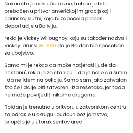
Nakon što je odslužio kaznu, trebao je biti
prebačen u pritvor američkoj imigracijskoj i
carinskoj službi, koja bi započela proces
deportacije u Boliviju.
rekla je Vickey Willoughby, koju su također nazivali
Vickey Iarussi
WUSA9
da je Roldan bio sposoban
za ubojstvo.
Samo mi je rekao da može natjerati ljude da
nestanu', rekla je za stanicu. 'I da je bolje da šutim
i da ne idem na policiju. Samo sam jako zahvalan
što će i dalje biti zatvoren i iza rešetaka, jer tada
ne može povrijediti nikome drugome.
Roldan je trenutno u pritvoru u zatvorskom centru
za odrasle u okrugu Loudoun bez jamstva,
priopćio je u utorak šerifov ured.