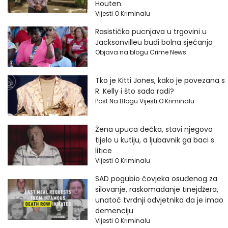
Houten
Vijesti O Kriminalu
Rasistička pucnjava u trgovini u
Jacksonvilleu budi bolna sjećanja
Objava na blogu Crime News
Tko je Kitti Jones, kako je povezana s
R. Kelly i što sada radi?
Post Na Blogu Vijesti O Kriminalu
Žena upuca dečka, stavi njegovo
tijelo u kutiju, a ljubavnik ga baci s
litice
Vijesti O Kriminalu
SAD pogubio čovjeka osuđenog za
silovanje, raskomadanje tinejdžera,
unatoč tvrdnji odvjetnika da je imao
demenciju
Vijesti O Kriminalu