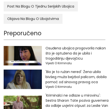
Post Na Blogu O Tjednu Serijskih Ubojica
Objava Na Blogu O Ubojstvima
Preporučeno
Osuđena ubojica progovorila nakon
što je optužena da je ubila i
trogodišnju djevojčicu
Vijesti O Kriminalu
'Bio je to ružan nered': Žena ubila
bivšeg muža bejzbol palicom, dobila
pomoć od sinovog pravog oca
Vijesti O Kriminalu
'Kriminalci ne odlaze u mirovinu':
Sestra Sharon Tate poziva guvernera
da odbije uvjetni otpust za Leslie Van