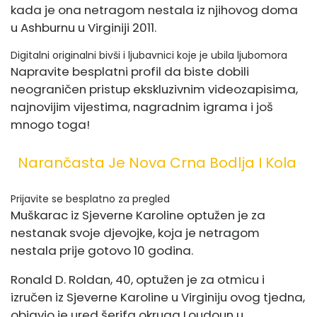
kada je ona netragom nestala iz njihovog doma
u Ashburnu u Virginiji 2011.
Digitalni originalni bivši i ljubavnici koje je ubila ljubomora
Napravite besplatni profil da biste dobili
neograničen pristup ekskluzivnim videozapisima,
najnovijim vijestima, nagradnim igrama i još
mnogo toga!
Narančasta Je Nova Crna Bodlja I Kola
Prijavite se besplatno za pregled
Muškarac iz Sjeverne Karoline optužen je za
nestanak svoje djevojke, koja je netragom
nestala prije gotovo 10 godina.
Ronald D. Roldan, 40, optužen je za otmicu i
izručen iz Sjeverne Karoline u Virginiju ovog tjedna,
objavio je ured šerifa okruga Loudoun u