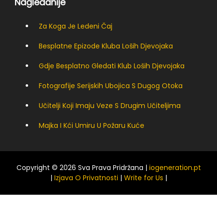
Nagledanije
Za Koga Je Ledeni Čaj
Besplatne Epizode Kluba Loših Djevojaka
Gdje Besplatno Gledati Klub Loših Djevojaka
Fotografije Serijskih Ubojica S Dugog Otoka
Učitelji Koji Imaju Veze S Drugim Učiteljima
Majka I Kći Umiru U Požaru Kuće
Copyright © 2026 Sva Prava Pridržana |
iogeneration.pt
|
Izjava O Privatnosti
|
Write for Us
|