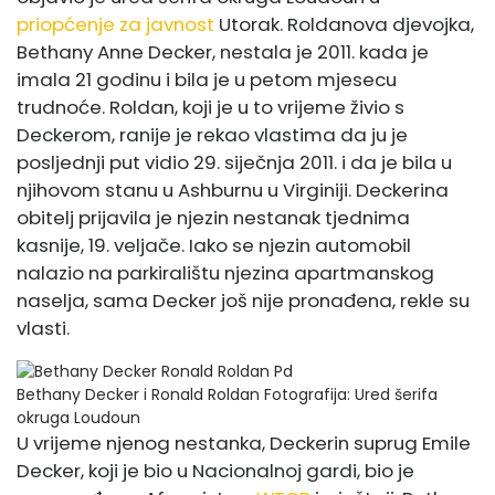
priopćenje za javnost
Utorak. Roldanova djevojka,
Bethany Anne Decker, nestala je 2011. kada je
imala 21 godinu i bila je u petom mjesecu
trudnoće. Roldan, koji je u to vrijeme živio s
Deckerom, ranije je rekao vlastima da ju je
posljednji put vidio 29. siječnja 2011. i da je bila u
njihovom stanu u Ashburnu u Virginiji. Deckerina
obitelj prijavila je njezin nestanak tjednima
kasnije, 19. veljače. Iako se njezin automobil
nalazio na parkiralištu njezina apartmanskog
naselja, sama Decker još nije pronađena, rekle su
vlasti.
Bethany Decker i Ronald Roldan
Fotografija: Ured šerifa
okruga Loudoun
U vrijeme njenog nestanka, Deckerin suprug Emile
Decker, koji je bio u Nacionalnoj gardi, bio je