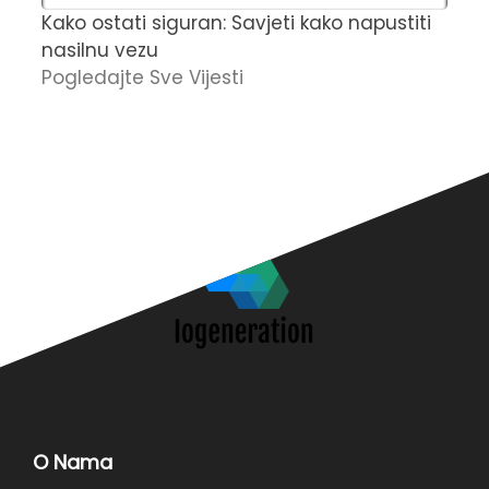
Kako ostati siguran: Savjeti kako napustiti
Č
nasilnu vezu
t
Pogledajte Sve Vijesti
u
O
O Nama