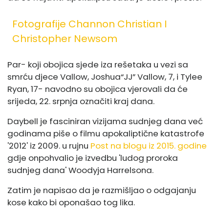
Fotografije Channon Christian I
Christopher Newsom
Par
- koji obojica sjede iza rešetaka u vezi sa
smrću djece Vallow, Joshua
“JJ” Vallow, 7, i Tylee
Ryan, 17
- navodno su obojica vjerovali da će
srijeda, 22. srpnja označiti kraj dana.
Daybell je fasciniran vizijama sudnjeg dana već
godinama piše o filmu apokaliptične katastrofe
'2012' iz 2009. u rujnu
Post na blogu iz 2015. godine
gdje on
pohvalio je izvedbu 'ludog proroka
sudnjeg dana' Woodyja Harrelsona.
Zatim je napisao da je razmišljao o odgajanju
kose kako bi oponašao tog lika.