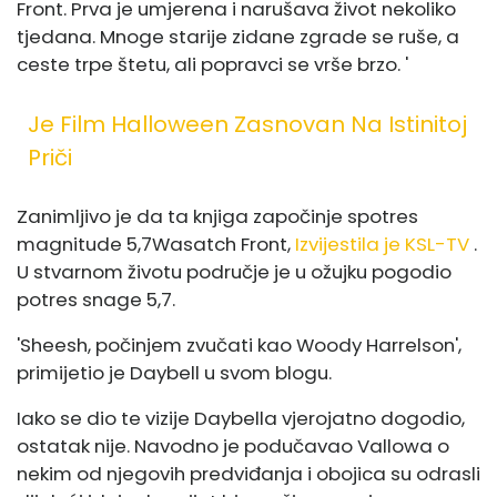
Front. Prva je umjerena i narušava život nekoliko
tjedana. Mnoge starije zidane zgrade se ruše, a
ceste trpe štetu, ali popravci se vrše brzo. '
Je Film Halloween Zasnovan Na Istinitoj
Priči
Zanimljivo je da ta knjiga započinje s
potres
magnitude 5,7
Wasatch Front,
Izvijestila je KSL-TV
.
U stvarnom životu područje je u ožujku pogodio
potres snage 5,7.
'Sheesh, počinjem zvučati kao Woody Harrelson',
primijetio je Daybell u svom blogu.
Iako se dio te vizije Daybella vjerojatno dogodio,
ostatak nije. Navodno je podučavao Vallowa o
nekim od njegovih predviđanja i obojica su odrasli