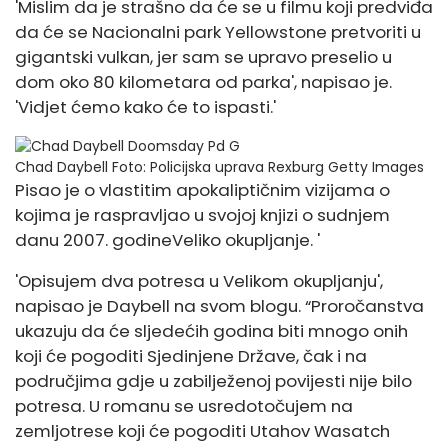
'Mislim da je strašno da će se u filmu koji predviđa
da će se Nacionalni park Yellowstone pretvoriti u
gigantski vulkan, jer sam se upravo preselio u
dom oko 80 kilometara od parka', napisao je.
'Vidjet ćemo kako će to ispasti.'
Chad Daybell
Foto: Policijska uprava Rexburg Getty Images
Pisao je o vlastitim apokaliptičnim vizijama o
kojima je raspravljao u svojoj knjizi o sudnjem
danu 2007. godine
Veliko okupljanje. '
'Opisujem dva potresa u Velikom okupljanju',
napisao je Daybell na svom blogu. “Proročanstva
ukazuju da će sljedećih godina biti mnogo onih
koji će pogoditi Sjedinjene Države, čak i na
područjima gdje u zabilježenoj povijesti nije bilo
potresa. U romanu se usredotočujem na
zemljotrese koji će pogoditi Utahov Wasatch