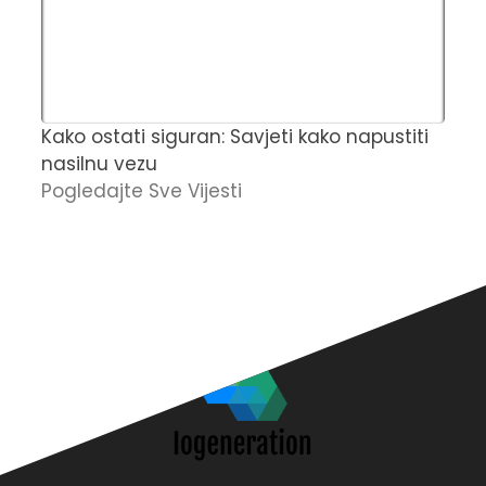
Kako ostati siguran: Savjeti kako napustiti
Č
nasilnu vezu
t
Pogledajte Sve Vijesti
u
O