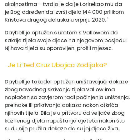
okolnostima - tvrdio je da je Lori
rekao mu da
je
'Bog određen da izvrši djelo 144 000 prilikom
Kristova drugog dolaska u srpnju 2020. '
Daybell je optužen
s urotom
s Vallowom da
sakrije tijela svoje djece na njegovom posjedu.
Njihova tijela
su oporavljeni
prošli mjesec.
Je Li Ted Cruz Ubojica Zodijaka?
Daybell je također optužen
uništavajući dokaze
zbog navodnog skrivanja tijela.
Vallow ima
naplaćen
sa zavjerom radi počinjenja uništenja,
preinake ili prikrivanja dokaza nakon otkrića
njihovih tijela. Bila je u pritvoru
od veljače
zbog
kaznenog djela napuštanja djeteta nakon što
sudu nije pružila dokaze da su joj djeca živa.