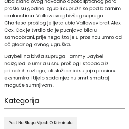
Oba člana ovog navodno apokaliptičnog para
prošle su godine izgubili supružnike pod bizarnim
okolnostima. Vallowovog bivšeg supruga
Charlesa prošlog je ljeta ubio Vallowev brat Alex
Cox. Cox je tvrdio da je pucnjava bila u
samoobrani, prije nego što je u prosincu umro od
očiglednog krvnog ugruška.
Daybellina bivša supruga Tammy Daybell
naizgled je umrla u snu prošlog listopada iz
prirodnih razloga, ali službenici su joj u prosincu
ekshumirali tijelo
sada njezinu smrt smatraj
moguće sumnjivom
.
Kategorija
Post Na Blogu Vijesti O Kriminalu