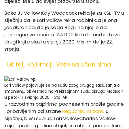
dijeleći ideju da svijet
bi završio
u srpnju.
Baka JJ Vallow Kay Woodcock rekla je za KSL-TV u
siječnju da je Lori Vallow rekla rodbini da je ona
„odabranica, da je sada Bog i na njoj je da
pomogne veterinaru 144 000 kako bi oni bili tu za
drugi koji dolazi u srpnju 2020. Mislim da je 22.
srpnja. '
Učitelji Koji Imaju Veze Sa Učenicima
Lori Vallow pojavljuje se na sudu zbog drugog saslušanja o
smanjenju obveznica na Prekršajnom sudu okruga Madison
u petak, 1. svibnja 2020.
Foto: AP
U razvodnim papirima podnesenim prošle godine
i pribavljenim od strane
Republika Arizona
u
siječnju, bivši suprug Lori Vallow
Charles Vallow
-
koji je prošle godine strijeljan i ubijen pod čudnim