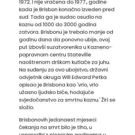
1972. i nije vraćena do 1977., godine
kada je Brisbon konačno izveden pred
sud. Tada ga je sudac osudio na
kaznu od 1000 do 3000 godina
zatvora. Brisbonu je trebalo manje od
godinu dana da ponovno ubije, ovaj
put izbovši suzatvorenika u Kazneno-
popravnom centru Stateville
naoštrenom drškom kutlače za juhu.
Na suđenju za ovo ubojstvo, državni
odvjetnik okruga Will Edward Petka
opisao je Brisbona kao 'vrlo, vrlo
užasno ljudsko biće, hodajuće
svjedočanstvo za smrtnu kaznu.' Žiri se
složio.
Brisbonovih jedanaest mjeseci
čekanja na smrt bilo je tiho, u
usporedbi s njegovim godinama u