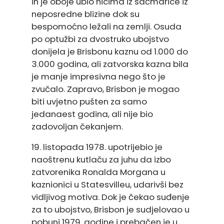
ih je oboje ubio hicima iz sačmarice iz
neposredne blizine dok su
bespomoćno ležali na zemlji. Osuda
po optužbi za dvostruko ubojstvo
donijela je Brisbonu kaznu od 1.000 do
3.000 godina, ali zatvorska kazna bila
je manje impresivna nego što je
zvučalo. Zapravo, Brisbon je mogao
biti uvjetno pušten za samo
jedanaest godina, ali nije bio
zadovoljan čekanjem.
19. listopada 1978. upotrijebio je
naoštrenu kutlaču za juhu da izbo
zatvorenika Ronalda Morgana u
kaznionici u Statesvilleu, udarivši bez
vidljivog motiva. Dok je čekao suđenje
za to ubojstvo, Brisbon je sudjelovao u
pobuni 1979. godine i prebačen je u