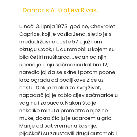
Damaris A. Kraljevi Rivas,
U noći 3. lipnja 1973. godine, Chevrolet
Caprice, koji je vozila žena, sletio je s
međudržavne ceste 57 u južnom
okrugu Cook, Ill., automobil u kojem su
bila četiri muškarca. Jedan od njih
uperio je u nju sačmaricu kalibra 12,
naredio joj da se skine i potom popne
kroz ogradu od bodljikave žice uz
cestu. Dok je molila za svoj život,
napadač joj je zabio cijev sačmarice u
vaginu i zapucao. Nakon što je
nekoliko minuta promatrao njezine
muke, dokrajčio ju je udarcem u grlo.
Manje od sat vremena kasnije,
pljačkaši su zaustavili drugi automobil