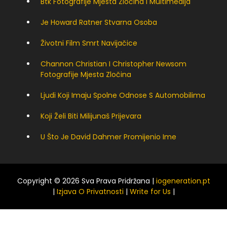
Btk Fotografije Mjesta Zločina I Multimedija
Je Howard Ratner Stvarna Osoba
Životni Film Smrt Navijačice
Channon Christian I Christopher Newsom
Fotografije Mjesta Zločina
Ljudi Koji Imaju Spolne Odnose S Automobilima
Koji Želi Biti Milijunaš Prijevara
U Što Je David Dahmer Promijenio Ime
Copyright © 2026 Sva Prava Pridržana |
iogeneration.pt
|
Izjava O Privatnosti
|
Write for Us
|