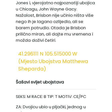
Jones i, vjerojatno najpoznatiji ubojica
u Chicagu, John Wayne Gacy.
Nažalost, Brisbon nije učinio ništa više
nego ih je lagano ozlijedio, ali se
barem potrudio. Otada je Brisbon
prilično miran, ali dajte mu vremena i
možda doživi četiri.
41.296111 N 105.515000 W
(mjesto Ubojstva Matthewa
Sheparda)
Šašavi svijet ubojstava
SEKS:
M RACE: B TIP: T MOTIV: CE/PC
ZA:
Dvojicu ubio u pljački, jednog u