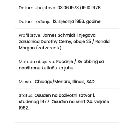
Datum ubojstava:
03.06.1973./19.10.1978
Datum rođenja:
12. siječnja
1956. godine
Profil žrtve:
James Schmidt i njegova
zaručnica Dorothy Cerny, oboje 25 / Ronald
Morgan
(zatvorenik)
Metoda ubojstva:
Pucanje
/
Sv
abbing sa
naoštrenu kutlaču za juhu
Mjesto:
Chicago/Menard, Illinois, SAD
Status:
Osuđen na doživotni zatvor 1.
studenog 1977. Osuđen na smrt 24. veljače
1982.