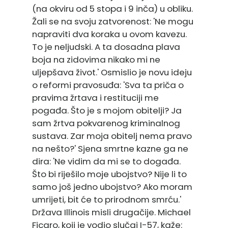
(na okviru od 5 stopa i 9 inča) u obliku.
Žali se na svoju zatvorenost: 'Ne mogu
napraviti dva koraka u ovom kavezu.
To je neljudski. A ta dosadna plava
boja na zidovima nikako mi ne
uljepšava život.' Osmislio je novu ideju
o reformi pravosuđa: 'Sva ta priča o
pravima žrtava i restituciji me
pogađa. Što je s mojom obitelji? Ja
sam žrtva pokvarenog kriminalnog
sustava. Zar moja obitelj nema pravo
na nešto?' Sjena smrtne kazne ga ne
dira: 'Ne vidim da mi se to događa.
Što bi riješilo moje ubojstvo? Nije li to
samo još jedno ubojstvo? Ako moram
umrijeti, bit će to prirodnom smrću.'
Država Illinois misli drugačije. Michael
Ficaro, koji je vodio slučaj I-57, kaže: