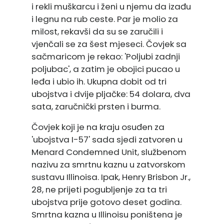
i rekli muškarcu i ženi u njemu da izađu
i legnu na rub ceste. Par je molio za
milost, rekavši da su se zaručili i
vjenčali se za šest mjeseci. Čovjek sa
sačmaricom je rekao: 'Poljubi zadnji
poljubac', a zatim je obojici pucao u
leđa i ubio ih. Ukupna dobit od tri
ubojstva i dvije pljačke: 54 dolara, dva
sata, zaručnički prsten i burma.
Čovjek koji je na kraju osuđen za
'ubojstva I-57' sada sjedi zatvoren u
Menard Condemned Unit, službenom
nazivu za smrtnu kaznu u zatvorskom
sustavu Illinoisa. Ipak, Henry Brisbon Jr.,
28, ne prijeti pogubljenje za ta tri
ubojstva prije gotovo deset godina.
Smrtna kazna u Illinoisu poništena je