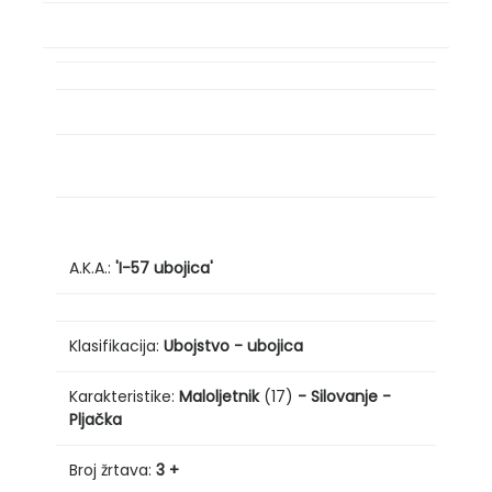
A.K.A.:
'I-57 ubojica'
Klasifikacija:
Ubojstvo - ubojica
Karakteristike:
Maloljetnik
(17)
- Silovanje -
Pljačka
Broj žrtava:
3 +