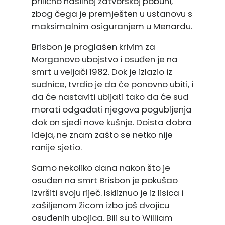
prilično nasilnoj zatvorskoj pobuni,
zbog čega je premješten u ustanovu s
maksimalnim osiguranjem u Menardu.
Brisbon je proglašen krivim za
Morganovo ubojstvo i osuđen je na
smrt u veljači 1982. Dok je izlazio iz
sudnice, tvrdio je da će ponovno ubiti, i
da će nastaviti ubijati tako da će sud
morati odgađati njegova pogubljenja
dok on sjedi nove kušnje. Doista dobra
ideja, ne znam zašto se netko nije
ranije sjetio.
Samo nekoliko dana nakon što je
osuđen na smrt Brisbon je pokušao
izvršiti svoju riječ. Iskliznuo je iz lisica i
zašiljenom žicom izbo još dvojicu
osuđenih ubojica. Bili su to William