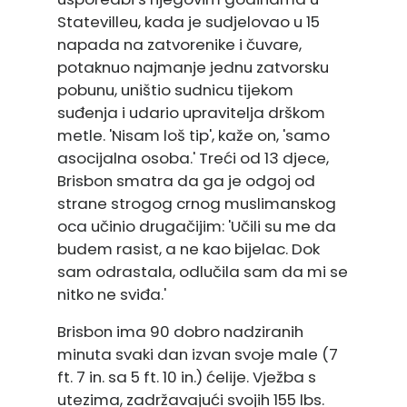
Statevilleu, kada je sudjelovao u 15
napada na zatvorenike i čuvare,
potaknuo najmanje jednu zatvorsku
pobunu, uništio sudnicu tijekom
suđenja i udario upravitelja drškom
metle. 'Nisam loš tip', kaže on, 'samo
asocijalna osoba.' Treći od 13 djece,
Brisbon smatra da ga je odgoj od
strane strogog crnog muslimanskog
oca učinio drugačijim: 'Učili su me da
budem rasist, a ne kao bijelac. Dok
sam odrastala, odlučila sam da mi se
nitko ne sviđa.'
Brisbon ima 90 dobro nadziranih
minuta svaki dan izvan svoje male (7
ft. 7 in. sa 5 ft. 10 in.) ćelije. Vježba s
utezima, zadržavajući svojih 155 lbs.