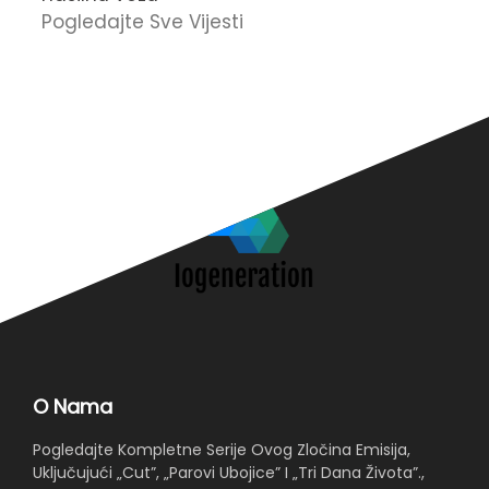
Pogledajte Sve Vijesti
u
O
O Nama
Pogledajte Kompletne Serije Ovog Zločina Emisija,
Uključujući „Cut”, „Parovi Ubojice” I „Tri Dana Života”.,