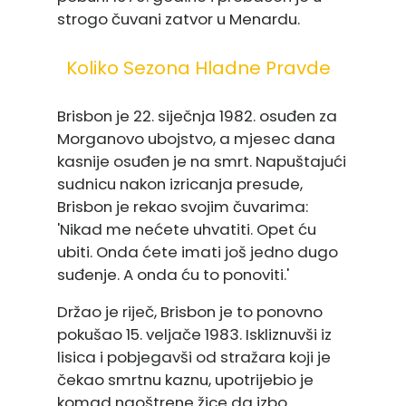
strogo čuvani zatvor u Menardu.
Koliko Sezona Hladne Pravde
Brisbon je 22. siječnja 1982. osuđen za
Morganovo ubojstvo, a mjesec dana
kasnije osuđen je na smrt. Napuštajući
sudnicu nakon izricanja presude,
Brisbon je rekao svojim čuvarima:
'Nikad me nećete uhvatiti. Opet ću
ubiti. Onda ćete imati još jedno dugo
suđenje. A onda ću to ponoviti.'
Držao je riječ, Brisbon je to ponovno
pokušao 15. veljače 1983. Iskliznuvši iz
lisica i pobjegavši ​​od stražara koji je
čekao smrtnu kaznu, upotrijebio je
komad naoštrene žice da izbo