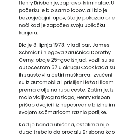
Henry Brisbon je, zapravo, kriminalac. U
početku je bio samo lopov, ali bio je
bezosjećajni lopov, što je pokazao one
noći kad je započeo svoju ubilačku
karijeru.
Bio je 3. lipnja 1973. Mladi par, James
Schmidt i njegova zaručnica Dorothy
Cerny, oboje 25-godišnjaci, vozili su se
autocestom 57 u okrugu Cook kada su
ih zaustavila četiri muškarca. Izvučeni
su iz automobila i prisiljeni ležati licem
prema dolje na rubu ceste. Zatim je, iz
malo vidljivog razloga, Henry Brisbon
prišao dvojici i iz neposredne blizine im
svojom sačmaricom raznio potiljke.
Kad je banda uhićena, ostalima nije
dugo trebalo da prodaju Brisbona kao