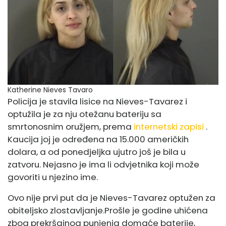
Katherine Nieves Tavaro
Policija je stavila lisice na Nieves-Tavarez i
optužila je za nju otežanu bateriju sa
smrtonosnim oružjem, prema
internetski zapisi
.
Kaucija joj je određena na 15.000 američkih
dolara, a od ponedjeljka ujutro još je bila u
zatvoru. Nejasno je ima li odvjetnika koji može
govoriti u njezino ime.
Ovo nije prvi put da je Nieves-Tavarez optužen za
obiteljsko zlostavljanje.
Prošle je godine uhićena
zbog prekršajnog punjenja domaće baterije,