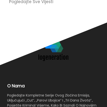
Pogledajte Sve Vijesti
u
O
O Nama
Pogledajte Kompletne Serije Ovog Zločina Emisija,
Uključujući „Cut”, „Parovi Ubojice” I „Tri Dana Života”.,
Posjetite Kriminal Vrijeme, Kako Bi Saznali O Najnovijim