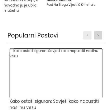
Post Na Blogu Vijesti O Kriminalu
Popularni Postovi
Kako ostati siguran: Savjeti kako napustiti
Č
nasilnu vezu
t