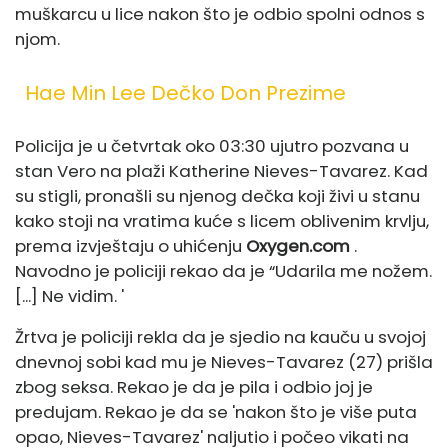
muškarcu u lice nakon što je odbio spolni odnos s
njom.
Hae Min Lee Dečko Don Prezime
Policija je u četvrtak oko 03:30 ujutro pozvana u
stan Vero na plaži Katherine Nieves-Tavarez. Kad
su stigli, pronašli su njenog dečka koji živi u stanu
kako stoji na vratima kuće s licem oblivenim krvlju,
prema izvještaju o uhićenju
Oxygen.com
.
Navodno je policiji rekao da je “Udarila me nožem.
[...] Ne vidim. '
Žrtva je policiji rekla da je sjedio na kauču u svojoj
dnevnoj sobi kad mu je Nieves-Tavarez (27) prišla
zbog seksa. Rekao je da je pila i odbio joj je
predujam. Rekao je da se 'nakon što je više puta
opao, Nieves-Tavarez' naljutio i počeo vikati na