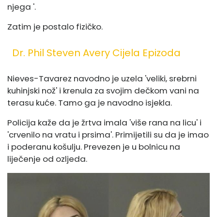
njega '.
Zatim je postalo fizičko.
Dr. Phil Steven Avery Cijela Epizoda
Nieves-Tavarez navodno je uzela 'veliki, srebrni
kuhinjski nož' i krenula za svojim dečkom vani na
terasu kuće. Tamo ga je navodno isjekla.
Policija kaže da je žrtva imala 'više rana na licu' i
'crvenilo na vratu i prsima'. Primijetili su da je imao
i poderanu košulju. Prevezen je u bolnicu na
liječenje od ozljeda.