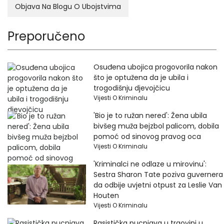
Objava Na Blogu O Ubojstvima
Preporučeno
Osuđena ubojica progovorila nakon
što je optužena da je ubila i
trogodišnju djevojčicu
Vijesti O Kriminalu
'Bio je to ružan nered': Žena ubila
bivšeg muža bejzbol palicom, dobila
pomoć od sinovog pravog oca
Vijesti O Kriminalu
'Kriminalci ne odlaze u mirovinu':
Sestra Sharon Tate poziva guvernera
da odbije uvjetni otpust za Leslie Van
Houten
Vijesti O Kriminalu
Rasistička pucnjava u trgovini u