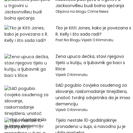
Jacksonvilleu budi bolna sjećanja
Objava na blogu Crime News
Tko je Kitti Jones, kako je povezana s
R. Kelly i što sada radi?
Post Na Blogu Vijesti O Kriminalu
Žena upuca dečka, stavi njegovo
tijelo u kutiju, a ljubavnik ga baci s
litice
Vijesti O Kriminalu
SAD pogubio čovjeka osuđenog za
silovanje, raskomadanje tinejdžera,
unatoč tvrdnji odvjetnika da je imao
demenciju
Vijesti O Kriminalu
Tijelo nestale 10-godišnjakinje
pronađeno u šupi, a navodno ju je
ubila maćeha