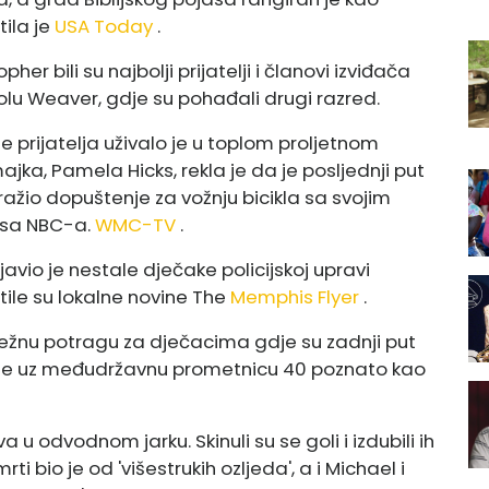
tila je
USA Today
.
er bili su najbolji prijatelji i članovi izviđača
lu Weaver, gdje su pohađali drugi razred.
je prijatelja uživalo je u toplom proljetnom
a, Pamela Hicks, rekla je da je posljednji put
ažio dopuštenje za vožnju bicikla sa svojim
isa NBC-a.
WMC-TV
.
avio je nestale dječake policijskoj upravi
ile su lokalne novine The
Memphis Flyer
.
ežnu potragu za dječacima gdje su zadnji put
učje uz međudržavnu prometnicu 40 poznato kao
 u odvodnom jarku. Skinuli su se goli i izdubili ih
ti bio je od 'višestrukih ozljeda', a i Michael i