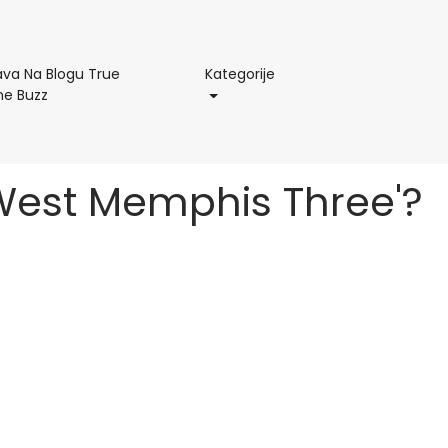
Kategorije
ava Na Blogu True
Kategorije
Objava
me Buzz
Na
Blogu
True
Crime
 'West Memphis Three'?
Buzz