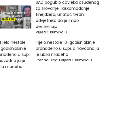
SAD pogubio čovjeka osuđenog
za silovanje, raskomadanje
tinejdžera, unatoč tvrdnji
odvjetnika da je imao
demenciju
Vijesti O Kriminalu
Tijelo nestale 10-godišnjakinje
pronađeno u šupi, a navodno ju
je ubila maćeha
Post Na Blogu Vijesti O Kriminalu