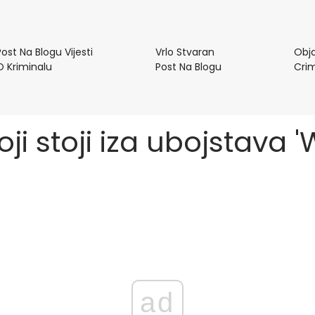
Post Na Blogu Vijesti
Vrlo Stvaran
Obj
Post
Vrlo
O Kriminalu
Post Na Blogu
Cri
Na
Stvaran
Blogu
Post
Vijesti
Na
O
Blogu
koji stoji iza ubojstava
Kriminalu
ad