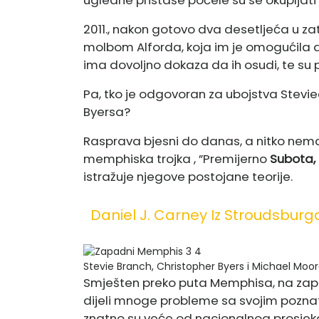
2011., nakon gotovo dva desetljeća u za
molbom Alforda, koja im je omogućila da
ima dovoljno dokaza da ih osudi, te su p
Pa, tko je odgovoran za ubojstva Stevi
Byersa?
Rasprava bjesni do danas, a nitko ne
memphiska trojka , ”Premijerno
Subota, 
istražuje njegove postojane teorije.
Daniel J. Carney Iz Stroudsburg
Stevie Branch, Christopher Byers i Michael Moor
Smješten preko puta Memphisa, na zapad
dijeli mnoge probleme sa svojim poznat
znatno su veće od nacionalnog prosjeka,