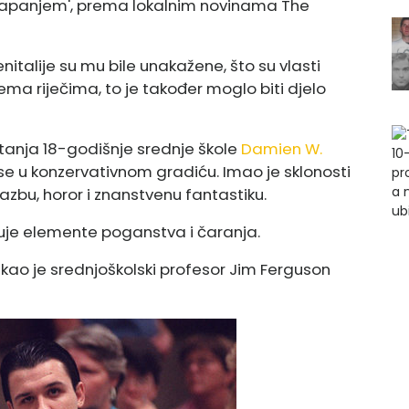
 utapanjem', prema lokalnim novinama The
nitalije su mu bile unakažene, što su vlasti
rema riječima, to je također moglo biti djelo
puštanja 18-godišnje srednje škole
Damien W.
cao se u konzervativnom gradiću. Imao je sklonosti
lazbu, horor i znanstvenu fantastiku.
uje elemente poganstva i čaranja.
ekao je srednjoškolski profesor Jim Ferguson