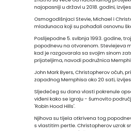
najopasniji u državi u 2018. godini, izvijes
Osmogodišnjaci Stevie, Michael i Christoph
mladunaca koji su pohađali osnovnu ško
Poslijepodne 5. svibnja 1993. godine, tro
popodnevu na otvorenom. Steviejeva majk
kad je razgovarala sa svojim sinom zatr
prijateljima, navodi podružnica Memph
John Mark Byers, Christopherov očuh, prij
zapadnog Memphisa oko 20 sati, izvijest
Sljedećeg su dana vlasti pokrenule ops
viđeni kako se igraju - šumovito podr
'Robin Hood Hills'.
Njihova su tijela otkrivena tog popodneva
s vlastitim pertle. Christopherov uzrok smr