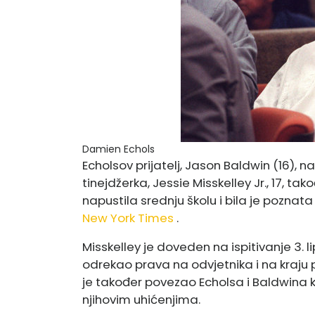
Damien Echols
Echolsov prijatelj, Jason Baldwin (16), 
tinejdžerka, Jessie Misskelley Jr., 17, tak
napustila srednju školu i bila je pozn
New York Times
.
Misskelley je doveden na ispitivanje 3. li
odrekao prava na odvjetnika i na kraju p
je također povezao Echolsa i Baldwina ka
njihovim uhićenjima.