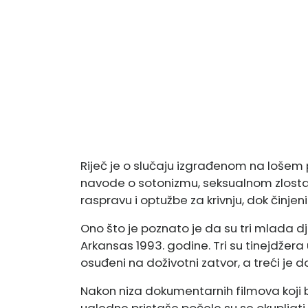
Riječ je o slučaju izgrađenom na lošem pr
navode o sotonizmu, seksualnom zlostav
raspravu i optužbe za krivnju, dok činjen
Ono što je poznato je da su tri mlada
Arkansas 1993. godine. Tri su tinejdžera
osuđeni na doživotni zatvor, a treći je 
Nakon niza dokumentarnih filmova koji b
ugledne pristaše počele su se okupljati 