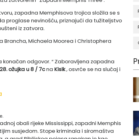
tvoru, zapadna Memphisova trojica složila se s
 proglase nevinošću, priznajući da tužiteljstvo
ušteni iz zatvora.
ea Brancha, Michaela Moorea i Christophera
P
ma konačan odgovor. “ Zaboravljena zapadna
28. ožujka u 8 / 7c
na
Kisik
, osvrće se na slučaj i
a
e.
noj obali rijeke Mississippi, zapadni Memphis
ijim susjedom. Stope kriminala i siromaštva
 a grad Biblijskog pojasa rangiran je kao