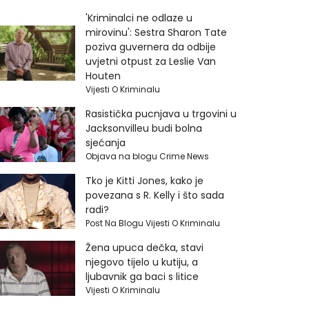
'Kriminalci ne odlaze u
mirovinu': Sestra Sharon Tate
poziva guvernera da odbije
uvjetni otpust za Leslie Van
Houten
Vijesti O Kriminalu
Rasistička pucnjava u trgovini u
Jacksonvilleu budi bolna
sjećanja
Objava na blogu Crime News
Tko je Kitti Jones, kako je
povezana s R. Kelly i što sada
radi?
Post Na Blogu Vijesti O Kriminalu
Žena upuca dečka, stavi
njegovo tijelo u kutiju, a
ljubavnik ga baci s litice
Vijesti O Kriminalu