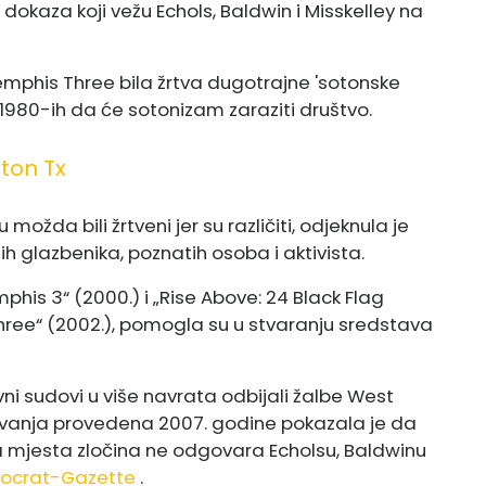
dokaza koji vežu Echols, Baldwin i Misskelley na
mphis Three bila žrtva dugotrajne 'sotonske
 1980-ih da će sotonizam zaraziti društvo.
ton Tx
su možda bili žrtveni jer su različiti, odjeknula je
ih glazbenika, poznatih osoba i aktivista.
his 3“ (2000.) i „Rise Above: 24 Black Flag
ree“ (2002.), pomogla su u stvaranju sredstava
ni sudovi u više navrata odbijali žalbe West
tivanja provedena 2007. godine pokazala je da
a mjesta zločina ne odgovara Echolsu, Baldwinu
ocrat-Gazette
.