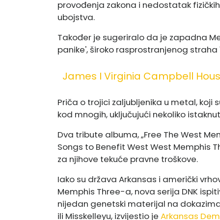
provođenja zakona i nedostatak fizičkih 
ubojstva.
Također je sugeriralo da je zapadna Me
panike', široko rasprostranjenog straha
James I Virginia Campbell Hous
Priča o trojici zaljubljenika u metal, koji 
kod mnogih, uključujući nekoliko istaknut
Dva tribute albuma, „Free The West Memp
Songs to Benefit West West Memphis Th
za njihove tekuće pravne troškove.
Iako su država Arkansas i američki vrhov
Memphis Three-a, nova serija DNK ispi
nijedan genetski materijal na dokazim
ili Misskelleyu, izvijestio je
Arkansas Dem