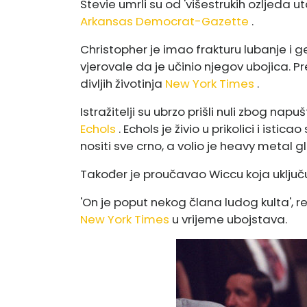
Stevie umrli su od 'višestrukih ozljeda
Arkansas Democrat-Gazette
.
Christopher je imao frakturu lubanje i ge
vjerovale da je učinio njegov ubojica. P
divljih životinja
New York Times
.
Istražitelji su ubrzo prišli nuli zbog na
Echols
. Echols je živio u prikolici i isti
nositi sve crno, a volio je heavy metal g
Također je proučavao Wiccu koja uključ
'On je poput nekog člana ludog kulta', r
New York Times
u vrijeme ubojstava.