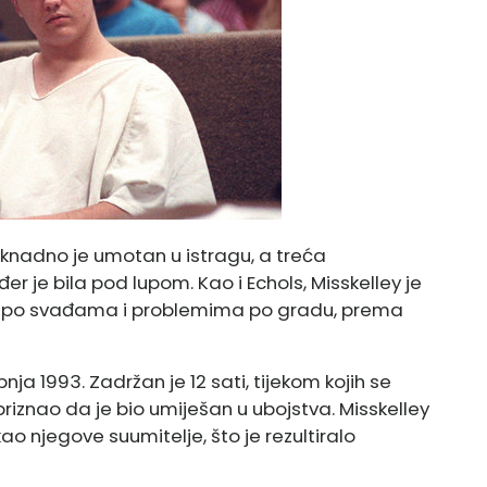
naknadno je umotan u istragu, a treća
ođer je bila pod lupom. Kao i Echols, Misskelley je
ata po svađama i problemima po gradu, prema
pnja 1993. Zadržan je 12 sati, tijekom kojih se
riznao da je bio umiješan u ubojstva. Misskelley
o njegove suumitelje, što je rezultiralo