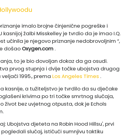
Hollywoodu
iznanje imalo brojne činjenične pogreške i
 kasnijoj žalbi Misskelley je tvrdio da je imao I.Q.
 učinila je njegovo priznanje nedobrovoljnim ”,
je došao
Oxygen.com
.
anja, to je bio dovoljan dokaz da ga osudi.
stva prvog stupnja i dvije točke ubojstva drugog
u veljači 1995., prema
Los Angeles Times
.
 kasnije, a tužiteljstvo je tvrdilo da su dječake
roglašeni krivima po tri točke smrtnog slučaja,
io život bez uvjetnog otpusta, dok je Echols
m.
raj: Ubojstva djeteta na Robin Hood Hillsu', prvi
 pogledali slučaj, ističući sumnjivu taktiku