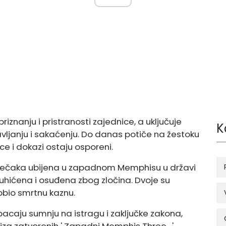
iznanju i pristranosti zajednice, a uključuje
K
ljanju i sakaćenju. Do danas potiče na žestoku
ice i dokazi ostaju osporeni.
 dječaka ubijena u zapadnom Memphisu u državi
 uhićena i osuđena zbog zločina. Dvoje su
dobio smrtnu kaznu.
acaju sumnju na istragu i zaključke zakona,
iza zatvorenih ' Zapadni Memphis Three . '