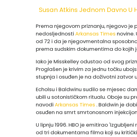
Susan Atkins Jednom Davno U 
Prema njegovom priznanju, njegovo je pr
nedosljednosti
Arkansas Times
novine. U
od 72 i da je njegov
mentalna sposobnost
prema sudskim dokumentima do kojih 
Iako je Misskelley odustao od svog prizn
Proglašen je krivim za jednu točku uboj
stupnja i osuđen je na doživotni zatvor 
Echolsu i Baldwinu sudilo se mjesec dana
ubili u sotonističkom ritualu. Oboje su p
navodi
Arkansas Times
. Baldwin je dob
osuđen na smrt smrtonosnom injekcijo
U lipnju 1996. HBO je emitirao 'Izgubljeni 
od tri dokumentarna filma koji su kritički