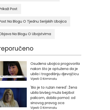
Prikaži Post
Post Na Blogu O Tjednu Serijskih Ubojica
Objava Na Blogu O Ubojstvima
reporučeno
Osuđena ubojica progovorila
nakon što je optužena da je
ubila i trogodišnju djevojčicu
Vijesti O Kriminalu
'Bio je to ružan nered': Žena
ubila bivšeg muža bejzbol
palicom, dobila pomoć od
sinovog pravog oca
Vijesti O Kriminalu