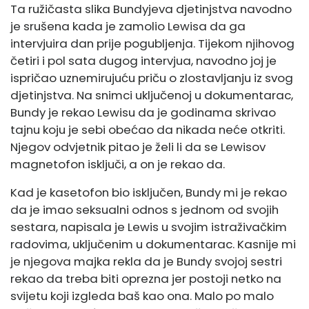
Ta ružičasta slika Bundyjeva djetinjstva navodno
je srušena kada je zamolio Lewisa da ga
intervjuira dan prije pogubljenja. Tijekom njihovog
četiri i pol sata dugog intervjua, navodno joj je
ispričao uznemirujuću priču o zlostavljanju iz svog
djetinjstva. Na snimci uključenoj u dokumentarac,
Bundy je rekao Lewisu da je godinama skrivao
tajnu koju je sebi obećao da nikada neće otkriti.
Njegov odvjetnik pitao je želi li da se Lewisov
magnetofon isključi, a on je rekao da.
Kad je kasetofon bio isključen, Bundy mi je rekao
da je imao seksualni odnos s jednom od svojih
sestara, napisala je Lewis u svojim istraživačkim
radovima, uključenim u dokumentarac. Kasnije mi
je njegova majka rekla da je Bundy svojoj sestri
rekao da treba biti oprezna jer postoji netko na
svijetu koji izgleda baš kao ona. Malo po malo