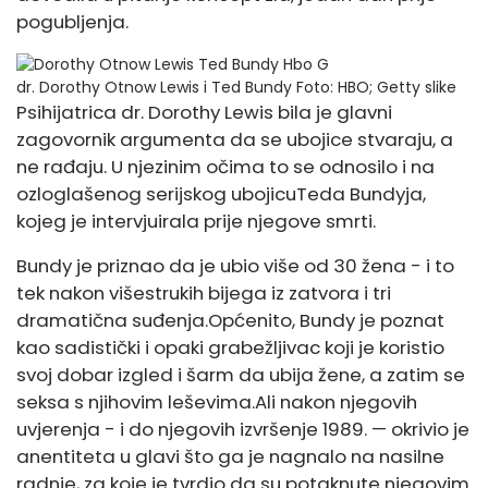
pogubljenja.
dr. Dorothy Otnow Lewis i Ted Bundy
Foto: HBO; Getty slike
Psihijatrica dr. Dorothy Lewis bila je glavni
zagovornik argumenta da se ubojice stvaraju, a
ne rađaju. U njezinim očima to se odnosilo i na
ozloglašenog serijskog ubojicu
Teda Bundyja,
kojeg je intervjuirala prije njegove smrti.
Bundy je priznao da je ubio više od 30 žena - i to
tek nakon višestrukih bijega iz zatvora i tri
dramatična suđenja.
Općenito, Bundy je poznat
kao sadistički i opaki grabežljivac koji je koristio
svoj dobar izgled i šarm da ubija žene, a zatim se
seksa s njihovim leševima.
Ali nakon njegovih
uvjerenja - i do njegovih
izvršenje
1989. — okrivio je
an
entiteta
u glavi što ga je nagnalo na nasilne
radnje, za koje je tvrdio da su potaknute njegovim