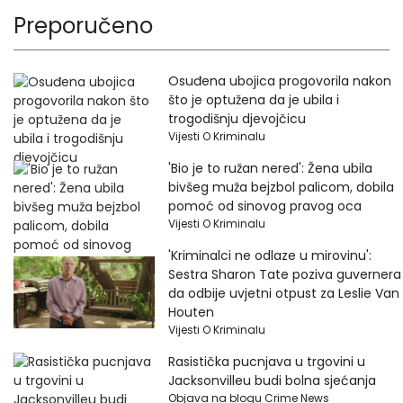
Preporučeno
Osuđena ubojica progovorila nakon
što je optužena da je ubila i
trogodišnju djevojčicu
Vijesti O Kriminalu
'Bio je to ružan nered': Žena ubila
bivšeg muža bejzbol palicom, dobila
pomoć od sinovog pravog oca
Vijesti O Kriminalu
'Kriminalci ne odlaze u mirovinu':
Sestra Sharon Tate poziva guvernera
da odbije uvjetni otpust za Leslie Van
Houten
Vijesti O Kriminalu
Rasistička pucnjava u trgovini u
Jacksonvilleu budi bolna sjećanja
Objava na blogu Crime News