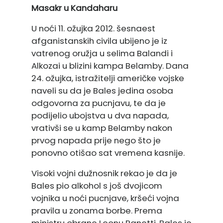
Masakr u Kandaharu
U noći 11. ožujka 2012. šesnaest
afganistanskih civila ubijeno je iz
vatrenog oružja u selima Balandi i
Alkozai u blizini kampa Belamby. Dana
24. ožujka, istražitelji američke vojske
naveli su da je Bales jedina osoba
odgovorna za pucnjavu, te da je
podijelio ubojstva u dva napada,
vrativši se u kamp Belamby nakon
prvog napada prije nego što je
ponovno otišao sat vremena kasnije.
Visoki vojni dužnosnik rekao je da je
Bales pio alkohol s još dvojicom
vojnika u noći pucnjave, kršeći vojna
pravila u zonama borbe. Prema