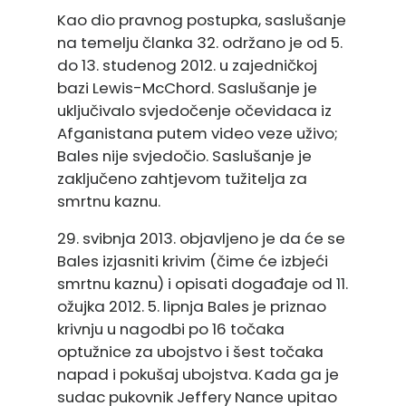
Kao dio pravnog postupka, saslušanje
na temelju članka 32. održano je od 5.
do 13. studenog 2012. u zajedničkoj
bazi Lewis-McChord. Saslušanje je
uključivalo svjedočenje očevidaca iz
Afganistana putem video veze uživo;
Bales nije svjedočio. Saslušanje je
zaključeno zahtjevom tužitelja za
smrtnu kaznu.
29. svibnja 2013. objavljeno je da će se
Bales izjasniti krivim (čime će izbjeći
smrtnu kaznu) i opisati događaje od 11.
ožujka 2012. 5. lipnja Bales je priznao
krivnju u nagodbi po 16 točaka
optužnice za ubojstvo i šest točaka
napad i pokušaj ubojstva. Kada ga je
sudac pukovnik Jeffery Nance upitao