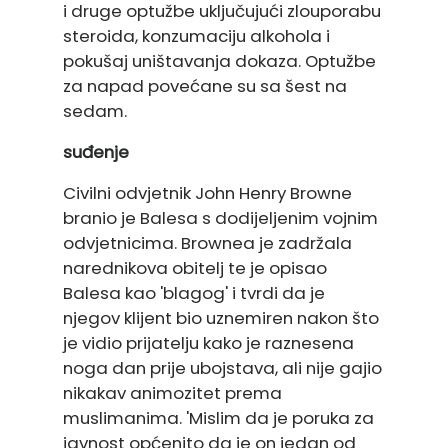
i druge optužbe uključujući zlouporabu
steroida, konzumaciju alkohola i
pokušaj uništavanja dokaza. Optužbe
za napad povećane su sa šest na
sedam.
suđenje
Civilni odvjetnik John Henry Browne
branio je Balesa s dodijeljenim vojnim
odvjetnicima. Brownea je zadržala
narednikova obitelj te je opisao
Balesa kao 'blagog' i tvrdi da je
njegov klijent bio uznemiren nakon što
je vidio prijatelju kako je raznesena
noga dan prije ubojstava, ali nije gajio
nikakav animozitet prema
muslimanima. 'Mislim da je poruka za
javnost općenito da je on jedan od