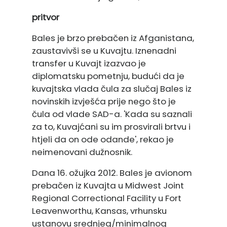
pritvor
Bales je brzo prebačen iz Afganistana,
zaustavivši se u Kuvajtu. Iznenadni
transfer u Kuvajt izazvao je
diplomatsku pometnju, budući da je
kuvajtska vlada čula za slučaj Bales iz
novinskih izvješća prije nego što je
čula od vlade SAD-a. 'Kada su saznali
za to, Kuvajćani su im prosvirali brtvu i
htjeli da on ode odande', rekao je
neimenovani dužnosnik.
Dana 16. ožujka 2012. Bales je avionom
prebačen iz Kuvajta u Midwest Joint
Regional Correctional Facility u Fort
Leavenworthu, Kansas, vrhunsku
ustanovu srednjeg/minimalnog