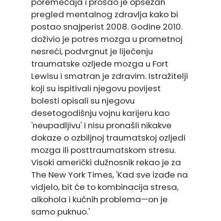
poremećaja i prošao je opsežan
pregled mentalnog zdravlja kako bi
postao snajperist 2008. Godine 2010.
doživio je potres mozga u prometnoj
nesreći, podvrgnut je liječenju
traumatske ozljede mozga u Fort
Lewisu i smatran je zdravim. Istražitelji
koji su ispitivali njegovu povijest
bolesti opisali su njegovu
desetogodišnju vojnu karijeru kao
'neupadljivu' i nisu pronašli nikakve
dokaze o ozbiljnoj traumatskoj ozljedi
mozga ili posttraumatskom stresu.
Visoki američki dužnosnik rekao je za
The New York Times, 'Kad sve izađe na
vidjelo, bit će to kombinacija stresa,
alkohola i kućnih problema—on je
samo puknuo.'