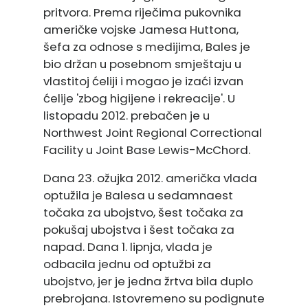
pritvora. Prema riječima pukovnika
američke vojske Jamesa Huttona,
šefa za odnose s medijima, Bales je
bio držan u posebnom smještaju u
vlastitoj ćeliji i mogao je izaći izvan
ćelije 'zbog higijene i rekreacije'. U
listopadu 2012. prebačen je u
Northwest Joint Regional Correctional
Facility u Joint Base Lewis-McChord.
Dana 23. ožujka 2012. američka vlada
optužila je Balesa u sedamnaest
točaka za ubojstvo, šest točaka za
pokušaj ubojstva i šest točaka za
napad. Dana 1. lipnja, vlada je
odbacila jednu od optužbi za
ubojstvo, jer je jedna žrtva bila duplo
prebrojana. Istovremeno su podignute