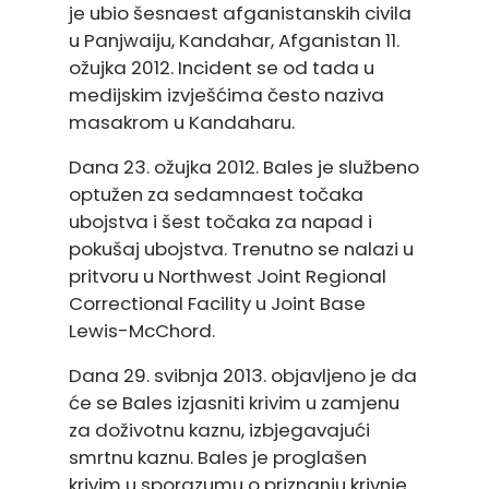
je ubio šesnaest afganistanskih civila
u Panjwaiju, Kandahar, Afganistan 11.
ožujka 2012. Incident se od tada u
medijskim izvješćima često naziva
masakrom u Kandaharu.
Dana 23. ožujka 2012. Bales je službeno
optužen za sedamnaest točaka
ubojstva i šest točaka za napad i
pokušaj ubojstva. Trenutno se nalazi u
pritvoru u Northwest Joint Regional
Correctional Facility u Joint Base
Lewis-McChord.
Dana 29. svibnja 2013. objavljeno je da
će se Bales izjasniti krivim u zamjenu
za doživotnu kaznu, izbjegavajući
smrtnu kaznu. Bales je proglašen
krivim u sporazumu o priznanju krivnje