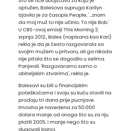
Što se tiče ubojstava za koja je
optužen, Balesova supruga Karilyn
izjavila je za časopis People, '...znam
da moj muž to nije učinio. To nije Bob.'
U CBS-ovoj emisiji This Morning 2.
srpnja 2012., Bales (napisana kao Kari)
rekla je da je često razgovarala sa
svojim mužem u pritvoru, ali ga nikada
nije pitala što se dogodilo u selima
Panjwali. 'Razgovaramo samo o
obiteljskim stvarima', rekla je.
Balesovi su bili u financijskim
poteškoćama i svoju su kuću stavili na
prodaju tri dana prije pucnjave.
Imovina je navedena za 50.000
dolara manje od onoga što su za nju
platili 2005. i manje nego što su
dugovali banci.