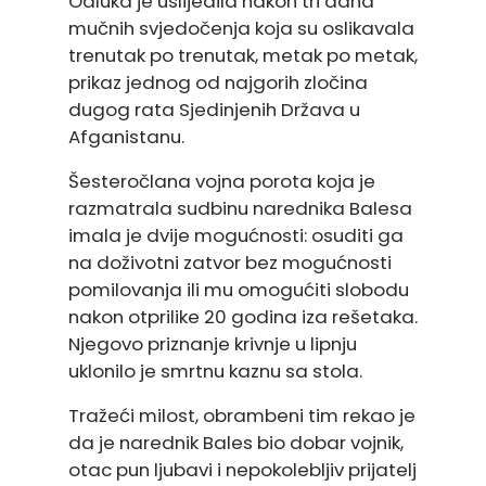
Odluka je uslijedila nakon tri dana
mučnih svjedočenja koja su oslikavala
trenutak po trenutak, metak po metak,
prikaz jednog od najgorih zločina
dugog rata Sjedinjenih Država u
Afganistanu.
Šesteročlana vojna porota koja je
razmatrala sudbinu narednika Balesa
imala je dvije mogućnosti: osuditi ga
na doživotni zatvor bez mogućnosti
pomilovanja ili mu omogućiti slobodu
nakon otprilike 20 godina iza rešetaka.
Njegovo priznanje krivnje u lipnju
uklonilo je smrtnu kaznu sa stola.
Tražeći milost, obrambeni tim rekao je
da je narednik Bales bio dobar vojnik,
otac pun ljubavi i nepokolebljiv prijatelj