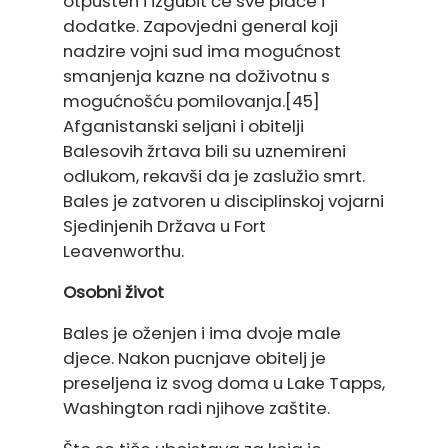
otpušten i izgubit će sve plaće i
dodatke. Zapovjedni general koji
nadzire vojni sud ima mogućnost
smanjenja kazne na doživotnu s
mogućnošću pomilovanja.[45]
Afganistanski seljani i obitelji
Balesovih žrtava bili su uznemireni
odlukom, rekavši da je zaslužio smrt.
Bales je zatvoren u disciplinskoj vojarni
Sjedinjenih Država u Fort
Leavenworthu.
Osobni život
Bales je oženjen i ima dvoje male
djece. Nakon pucnjave obitelj je
preseljena iz svog doma u Lake Tapps,
Washington radi njihove zaštite.