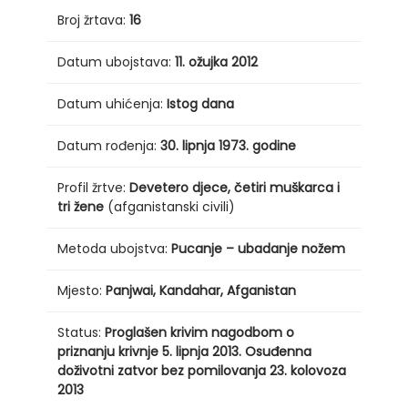
Broj žrtava:
16
Datum ubojstava:
11. ožujka 2012
Datum uhićenja:
Istog dana
Datum rođenja:
30. lipnja 1973. godine
Profil žrtve:
Devetero djece, četiri muškarca i
tri žene
(afganistanski civili)
Metoda ubojstva:
Pucanje – ubadanje nožem
Mjesto:
Panjwai, Kandahar, Afganistan
Status:
Proglašen krivim nagodbom o
priznanju krivnje 5. lipnja 2013. Osuđenna
doživotni zatvor bez pomilovanja 23. kolovoza
2013