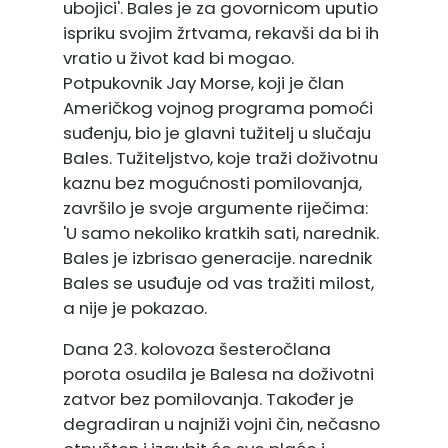
ubojici'. Bales je za govornicom uputio
ispriku svojim žrtvama, rekavši da bi ih
vratio u život kad bi mogao.
Potpukovnik Jay Morse, koji je član
Američkog vojnog programa pomoći
suđenju, bio je glavni tužitelj u slučaju
Bales. Tužiteljstvo, koje traži doživotnu
kaznu bez mogućnosti pomilovanja,
završilo je svoje argumente riječima:
'U samo nekoliko kratkih sati, narednik.
Bales je izbrisao generacije. narednik
Bales se usuđuje od vas tražiti milost,
a nije je pokazao.
Dana 23. kolovoza šesteročlana
porota osudila je Balesa na doživotni
zatvor bez pomilovanja. Također je
degradiran u najniži vojni čin, nečasno