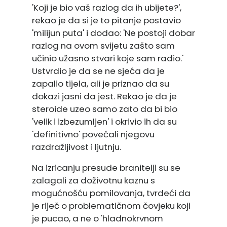
'Koji je bio vaš razlog da ih ubijete?',
rekao je da si je to pitanje postavio
'milijun puta' i dodao: 'Ne postoji dobar
razlog na ovom svijetu zašto sam
učinio užasno stvari koje sam radio.'
Ustvrdio je da se ne sjeća da je
zapalio tijela, ali je priznao da su
dokazi jasni da jest. Rekao je da je
steroide uzeo samo zato da bi bio
'velik i izbezumljen' i okrivio ih da su
'definitivno' povećali njegovu
razdražljivost i ljutnju.
Na izricanju presude branitelji su se
zalagali za doživotnu kaznu s
mogućnošću pomilovanja, tvrdeći da
je riječ o problematičnom čovjeku koji
je pucao, a ne o 'hladnokrvnom