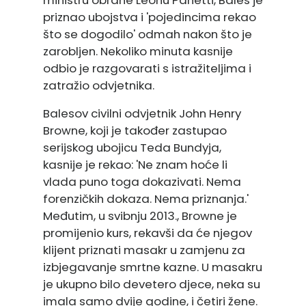
ministru obrane Leonu Panetti, Bales je
priznao ubojstva i 'pojedincima rekao
što se dogodilo' odmah nakon što je
zarobljen. Nekoliko minuta kasnije
odbio je razgovarati s istražiteljima i
zatražio odvjetnika.
Balesov civilni odvjetnik John Henry
Browne, koji je također zastupao
serijskog ubojicu Teda Bundyja,
kasnije je rekao: 'Ne znam hoće li
vlada puno toga dokazivati. Nema
forenzičkih dokaza. Nema priznanja.'
Međutim, u svibnju 2013., Browne je
promijenio kurs, rekavši da će njegov
klijent priznati masakr u zamjenu za
izbjegavanje smrtne kazne. U masakru
je ukupno bilo devetero djece, neka su
imala samo dvije godine, i četiri žene.