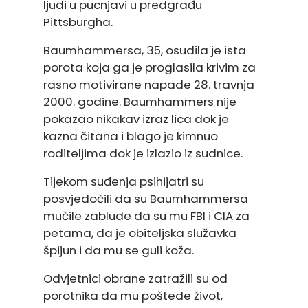
ljudi u pucnjavi u predgrađu
Pittsburgha.
Baumhammersa, 35, osudila je ista
porota koja ga je proglasila krivim za
rasno motivirane napade 28. travnja
2000. godine. Baumhammers nije
pokazao nikakav izraz lica dok je
kazna čitana i blago je kimnuo
roditeljima dok je izlazio iz sudnice.
Tijekom suđenja psihijatri su
posvjedočili da su Baumhammersa
mučile zablude da su mu FBI i CIA za
petama, da je obiteljska služavka
špijun i da mu se guli koža.
Odvjetnici obrane zatražili su od
porotnika da mu poštede život,