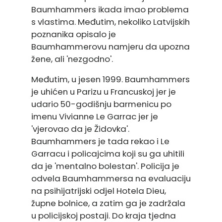
Baumhammers ikada imao problema
s vlastima. Međutim, nekoliko Latvijskih
poznanika opisalo je
Baumhammerovu namjeru da upozna
žene, ali 'nezgodno'.
Međutim, u jesen 1999. Baumhammers
je uhićen u Parizu u Francuskoj jer je
udario 50-godišnju barmenicu po
imenu Vivianne Le Garrac jer je
'vjerovao da je Židovka'.
Baumhammers je tada rekao i Le
Garracu i policajcima koji su ga uhitili
da je 'mentalno bolestan'. Policija je
odvela Baumhammersa na evaluaciju
na psihijatrijski odjel Hotela Dieu,
župne bolnice, a zatim ga je zadržala
u policijskoj postaji. Do kraja tjedna