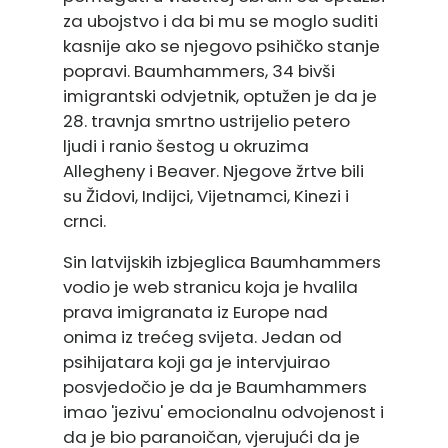
za ubojstvo i da bi mu se moglo suditi
kasnije ako se njegovo psihičko stanje
popravi. Baumhammers, 34 bivši
imigrantski odvjetnik, optužen je da je
28. travnja smrtno ustrijelio petero
ljudi i ranio šestog u okruzima
Allegheny i Beaver. Njegove žrtve bili
su Židovi, Indijci, Vijetnamci, Kinezi i
crnci.
Sin latvijskih izbjeglica Baumhammers
vodio je web stranicu koja je hvalila
prava imigranata iz Europe nad
onima iz trećeg svijeta. Jedan od
psihijatara koji ga je intervjuirao
posvjedočio je da je Baumhammers
imao 'jezivu' emocionalnu odvojenost i
da je bio paranoičan, vjerujući da je