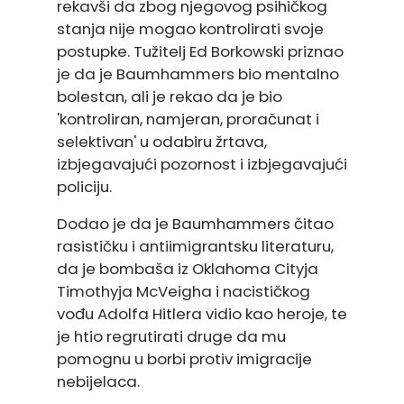
rekavši da zbog njegovog psihičkog
stanja nije mogao kontrolirati svoje
postupke. Tužitelj Ed Borkowski priznao
je da je Baumhammers bio mentalno
bolestan, ali je rekao da je bio
'kontroliran, namjeran, proračunat i
selektivan' u odabiru žrtava,
izbjegavajući pozornost i izbjegavajući
policiju.
Dodao je da je Baumhammers čitao
rasističku i antiimigrantsku literaturu,
da je bombaša iz Oklahoma Cityja
Timothyja McVeigha i nacističkog
vođu Adolfa Hitlera vidio kao heroje, te
je htio regrutirati druge da mu
pomognu u borbi protiv imigracije
nebijelaca.