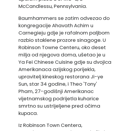
McCandlessu, Pennsylvania.
Baumhammers se zatim odvezao do
kongregacije Ahavath Achim u
Carnegieju gdje je rafalnom paljbom
razbio staklene prozore sinagoge. U
Robinson Towne Centeru, oko deset
milja od njegova doma, ušetao je u
Ya Fei Chinese Cuisine gdje su dvojica
Amerikanaca azijskog porijekla,
upravitelj kineskog restorana Ji-ye
Sun, star 34 godine, i Theo 'Tony'
Pham, 27-godišnji Amerikanac
vijetnamskog podrijetla kuharice
smrtno su ustrijeljene pred očima
kupaca.
Iz Robinson Town Centera,