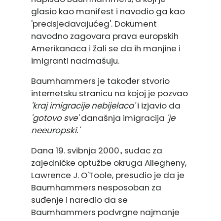
glasio kao manifest i navodio ga kao
'predsjedavajućeg'. Dokument
navodno zagovara prava europskih
Amerikanaca i žali se da ih manjine i
imigranti nadmašuju.
Baumhammers je također stvorio
internetsku stranicu na kojoj je pozvao
'kraj imigracije nebijelaca'
i izjavio da
'gotovo sve'
današnja imigracija
'je
neeuropski.'
Dana 19. svibnja 2000., sudac za
zajedničke optužbe okruga Allegheny,
Lawrence J. O'Toole, presudio je da je
Baumhammers nesposoban za
suđenje i naredio da se
Baumhammers podvrgne najmanje