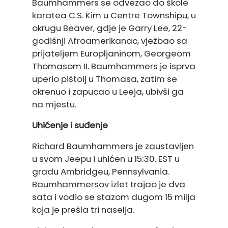
Baumhammers se odvezao do škole
karatea C.S. Kim u Centre Townshipu, u
okrugu Beaver, gdje je Garry Lee, 22-
godišnji Afroamerikanac, vježbao sa
prijateljem Europljaninom, Georgeom
Thomasom II. Baumhammers je isprva
uperio pištolj u Thomasa, zatim se
okrenuo i zapucao u Leeja, ubivši ga
na mjestu.
Uhićenje i suđenje
Richard Baumhammers je zaustavljen
u svom Jeepu i uhićen u 15:30. EST u
gradu Ambridgeu, Pennsylvania.
Baumhammersov izlet trajao je dva
sata i vodio se stazom dugom 15 milja
koja je prešla tri naselja.