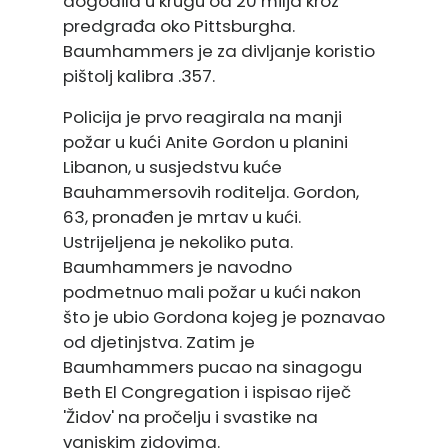
dogodila u krugu od 20 milja kroz
predgrađa oko Pittsburgha.
Baumhammers je za divljanje koristio
pištolj kalibra .357.
Policija je prvo reagirala na manji
požar u kući Anite Gordon u planini
Libanon, u susjedstvu kuće
Bauhammersovih roditelja. Gordon,
63, pronađen je mrtav u kući.
Ustrijeljena je nekoliko puta.
Baumhammers je navodno
podmetnuo mali požar u kući nakon
što je ubio Gordona kojeg je poznavao
od djetinjstva. Zatim je
Baumhammers pucao na sinagogu
Beth El Congregation i ispisao riječ
'Židov' na pročelju i svastike na
vanjskim zidovima.