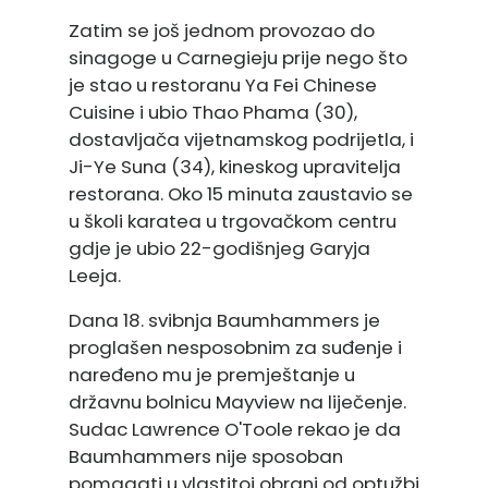
Zatim se još jednom provozao do
sinagoge u Carnegieju prije nego što
je stao u restoranu Ya Fei Chinese
Cuisine i ubio Thao Phama (30),
dostavljača vijetnamskog podrijetla, i
Ji-Ye Suna (34), kineskog upravitelja
restorana. Oko 15 minuta zaustavio se
u školi karatea u trgovačkom centru
gdje je ubio 22-godišnjeg Garyja
Leeja.
Dana 18. svibnja Baumhammers je
proglašen nesposobnim za suđenje i
naređeno mu je premještanje u
državnu bolnicu Mayview na liječenje.
Sudac Lawrence O'Toole rekao je da
Baumhammers nije sposoban
pomagati u vlastitoj obrani od optužbi