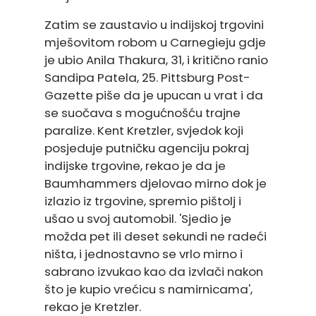
Zatim se zaustavio u indijskoj trgovini
mješovitom robom u Carnegieju gdje
je ubio Anila Thakura, 31, i kritično ranio
Sandipa Patela, 25. Pittsburg Post-
Gazette piše da je upucan u vrat i da
se suočava s mogućnošću trajne
paralize. Kent Kretzler, svjedok koji
posjeduje putničku agenciju pokraj
indijske trgovine, rekao je da je
Baumhammers djelovao mirno dok je
izlazio iz trgovine, spremio pištolj i
ušao u svoj automobil. 'Sjedio je
možda pet ili deset sekundi ne radeći
ništa, i jednostavno se vrlo mirno i
sabrano izvukao kao da izvlači nakon
što je kupio vrećicu s namirnicama',
rekao je Kretzler.