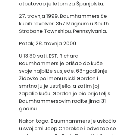
otputovao je letom za Španjolsku.
27. travnja 1999. Baumhammers će
kupiti revolver .357 Magnum u South
Strabane Townshipu, Pennsylvania.
Petak, 28. travnja 2000
U 13:30 sati. EST, Richard
Baumhammers je otišao do kuće
svoje najbliže susjede, 63-godišnje
Židovke po imenu Nicki Gordon i
smrtno ju je ustrijelio, a zatim joj
zapalio kuću. Gordon je bio prijatelj s
Baumhammersovim roditeljima 31
godinu.
Nakon toga, Baumhammers je uskočio
u svoj crni Jeep Cherokee i odvezao se