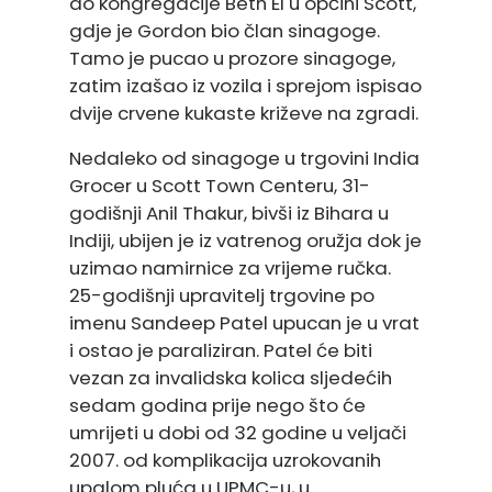
do kongregacije Beth El u općini Scott,
gdje je Gordon bio član sinagoge.
Tamo je pucao u prozore sinagoge,
zatim izašao iz vozila i sprejom ispisao
dvije crvene kukaste križeve na zgradi.
Nedaleko od sinagoge u trgovini India
Grocer u Scott Town Centeru, 31-
godišnji Anil Thakur, bivši iz Bihara u
Indiji, ubijen je iz vatrenog oružja dok je
uzimao namirnice za vrijeme ručka.
25-godišnji upravitelj trgovine po
imenu Sandeep Patel upucan je u vrat
i ostao je paraliziran. Patel će biti
vezan za invalidska kolica sljedećih
sedam godina prije nego što će
umrijeti u dobi od 32 godine u veljači
2007. od komplikacija uzrokovanih
upalom pluća u UPMC-u, u