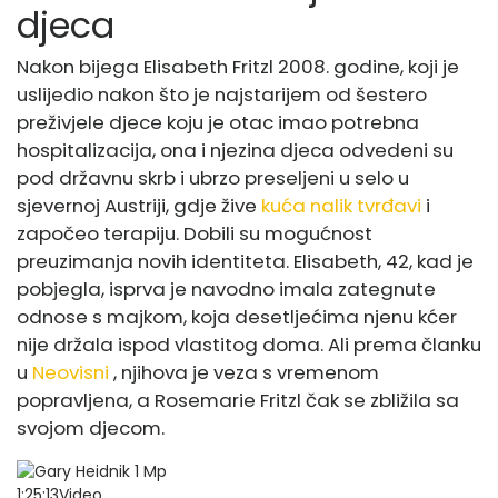
djeca
Nakon bijega Elisabeth Fritzl 2008. godine, koji je
uslijedio nakon što je najstarijem od šestero
preživjele djece koju je otac imao potrebna
hospitalizacija, ona i njezina djeca odvedeni su
pod državnu skrb i ubrzo preseljeni u selo u
sjevernoj Austriji, gdje žive
kuća nalik tvrđavi
i
započeo terapiju. Dobili su mogućnost
preuzimanja novih identiteta. Elisabeth, 42, kad je
pobjegla, isprva je navodno imala zategnute
odnose s majkom, koja desetljećima njenu kćer
nije držala ispod vlastitog doma. Ali prema članku
u
Neovisni
, njihova je veza s vremenom
popravljena, a Rosemarie Fritzl čak se zbližila sa
svojom djecom.
1:25:13Video