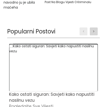
Post Na Blogu Vijesti O Kriminalu
Popularni Postovi
Kako ostati siguran: Savjeti kako napustiti
Č
nasilnu vezu
t
Pogledajte Sve Vijesti
u