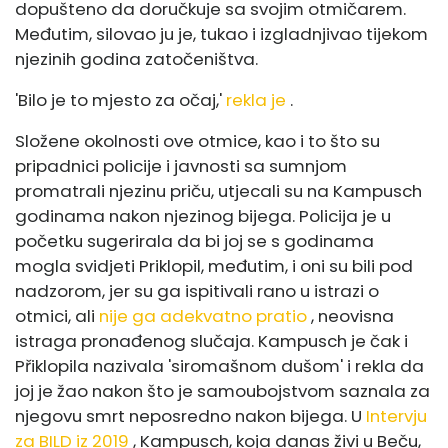
dopušteno da doručkuje sa svojim otmičarem.
Međutim, silovao ju je, tukao i izgladnjivao tijekom
njezinih godina zatočeništva.
'Bilo je to mjesto za očaj,'
rekla je
.
Složene okolnosti ove otmice, kao i to što su
pripadnici policije i javnosti sa sumnjom
promatrali njezinu priču, utjecali su na Kampusch
godinama nakon njezinog bijega. Policija je u
početku sugerirala da bi joj se s godinama
mogla svidjeti Priklopil, međutim, i oni su bili pod
nadzorom, jer su ga ispitivali rano u istrazi o
otmici, ali
nije ga adekvatno pratio
, neovisna
istraga pronađenog slučaja. Kampusch je čak i
Přiklopila nazivala 'siromašnom dušom' i rekla da
joj je žao nakon što je samoubojstvom saznala za
njegovu smrt neposredno nakon bijega. U
Intervju
za BILD iz 2019
, Kampusch, koja danas živi u Beču,