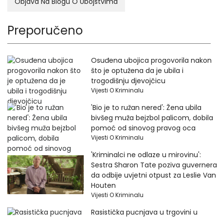
Objava Na Blogu O Ubojstvima
Preporučeno
Osuđena ubojica progovorila nakon
što je optužena da je ubila i
trogodišnju djevojčicu
Vijesti O Kriminalu
'Bio je to ružan nered': Žena ubila
bivšeg muža bejzbol palicom, dobila
pomoć od sinovog pravog oca
Vijesti O Kriminalu
'Kriminalci ne odlaze u mirovinu':
Sestra Sharon Tate poziva guvernera
da odbije uvjetni otpust za Leslie Van
Houten
Vijesti O Kriminalu
Rasistička pucnjava u trgovini u