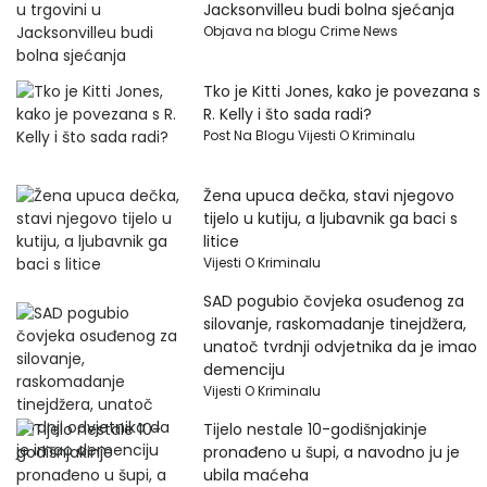
Jacksonvilleu budi bolna sjećanja
Objava na blogu Crime News
Tko je Kitti Jones, kako je povezana s
R. Kelly i što sada radi?
Post Na Blogu Vijesti O Kriminalu
Žena upuca dečka, stavi njegovo
tijelo u kutiju, a ljubavnik ga baci s
litice
Vijesti O Kriminalu
SAD pogubio čovjeka osuđenog za
silovanje, raskomadanje tinejdžera,
unatoč tvrdnji odvjetnika da je imao
demenciju
Vijesti O Kriminalu
Tijelo nestale 10-godišnjakinje
pronađeno u šupi, a navodno ju je
ubila maćeha