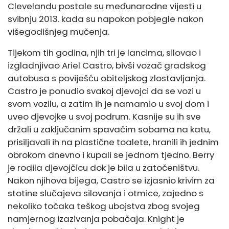
Clevelandu postale su međunarodne vijesti u
svibnju 2013. kada su napokon pobjegle nakon
višegodišnjeg mučenja.
Tijekom tih godina, njih tri je lancima, silovao i
izgladnjivao Ariel Castro, bivši vozač gradskog
autobusa s poviješću obiteljskog zlostavljanja.
Castro je ponudio svakoj djevojci da se vozi u
svom vozilu, a zatim ih je namamio u svoj dom i
uveo djevojke u svoj podrum. Kasnije su ih sve
držali u zaključanim spavaćim sobama na katu,
prisiljavali ih na plastične toalete, hranili ih jednim
obrokom dnevno i kupali se jednom tjedno. Berry
je rodila djevojčicu dok je bila u zatočeništvu.
Nakon njihova bijega, Castro se izjasnio krivim za
stotine slučajeva silovanja i otmice, zajedno s
nekoliko točaka teškog ubojstva zbog svojeg
namjernog izazivanja pobačaja. Knight je