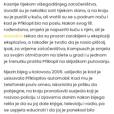
Kasnije tijekom višegodišnjeg zatočeništva,
izvodili su je nekoliko sati tijekom dana, a na kraju
su je pustili u kuću, ali vratili su se u podrum noću i
kad je Přiklopil bio na poslu. Nakon svog 18.
rođendana, smjela je napustiti kuću s njim, ali je
navodno
rekao da su prozori zarobljeni u eksploziji
eksploziva, a također je tvrdio da je nosio pištolj.
Ipak, za vrijeme zatočeništva, Kampusch je smjela
sa svojim otmičarom na izlete u grad i u jednom
je trenutku pratila Přiklopil na skijaškom putovanju.
Njezin bijeg u kolovozu 2006. uslijedio je kad je
usisavala Přiklopilov automobil. Kad mu je
telefonski poziv omeo, iskoristila je priliku da
pobjegne, na kraju pronašavši susjeda koji je
nazvao policiju. U izjavama danim nakon bijega
rekla je da su joj dale knjige, televiziju i radio, pa
se uspjela educirati i da joj je ponekad bilo