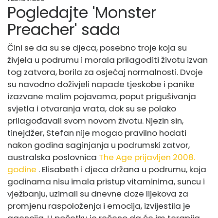
Pogledajte 'Monster
Preacher' sada
Čini se da su se djeca, posebno troje koja su
živjela u podrumu i morala prilagoditi životu izvan
tog zatvora, borila za osjećaj normalnosti. Dvoje
su navodno doživjeli napade tjeskobe i panike
izazvane malim pojavama, poput prigušivanja
svjetla i otvaranja vrata, dok su se polako
prilagođavali svom novom životu. Njezin sin,
tinejdžer, Stefan nije mogao pravilno hodati
nakon godina saginjanja u podrumski zatvor,
australska poslovnica
The Age prijavljen 2008.
godine
. Elisabeth i djeca držana u podrumu, koja
godinama nisu imala pristup vitaminima, suncu i
vježbanju, uzimali su dnevne doze lijekova za
promjenu raspoloženja i emocija, izvijestila je