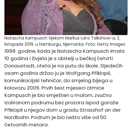
Natascha Kampusch tijekom Markus Lanz Talkshow-a, 2.
listopada 2019. u Hamburgu, Njemačka.
Foto: Getty Images
1998. godine, kada je Natascha Kampusch imala
10 godina i živjela je s obitelji u bečkoj četvrti
Donaustadt, oteta je na putu do škole. Sljedećih
osam godina držao ju je Wolfgang Přiklopil,
komunikacijski tehničar, do smjelog bijega u
kolovozu 2006. Prvih šest mjeseci otmice
Kampusch je bio smješten u malom, zvučno
izoliranom podrumu bez prozora ispod garaže
Přiklopil u njegov dom u gradu Strasshof an der
Nordbahn. Podrum je bio nešto više od 50
četvornih metara.