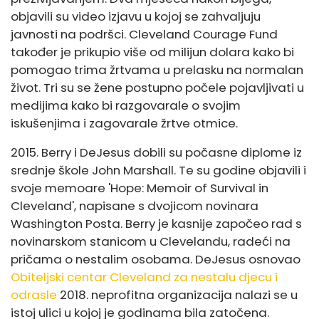
objavili su video izjavu u kojoj se zahvaljuju
javnosti na podršci. Cleveland Courage Fund
također je prikupio više od milijun dolara kako bi
pomogao trima žrtvama u prelasku na normalan
život. Tri su se žene postupno počele pojavljivati ​​u
medijima kako bi razgovarale o svojim
iskušenjima i zagovarale žrtve otmice.
2015. Berry i DeJesus dobili su počasne diplome iz
srednje škole John Marshall. Te su godine objavili i
svoje memoare 'Hope: Memoir of Survival in
Cleveland', napisane s dvojicom novinara
Washington Posta. Berry je kasnije započeo rad s
novinarskom stanicom u Clevelandu, radeći na
pričama o nestalim osobama. DeJesus osnovao
Obiteljski centar Cleveland za nestalu djecu i
odrasle
2018. neprofitna organizacija nalazi se u
istoj ulici u kojoj je godinama bila zatočena.