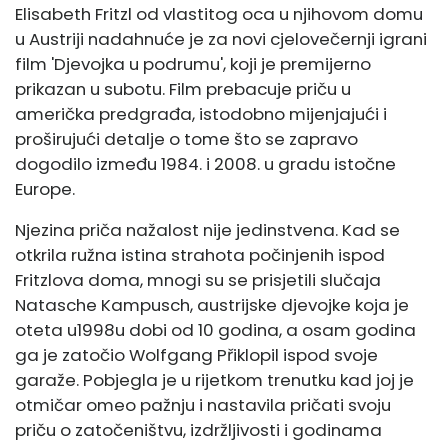
Elisabeth Fritzl od vlastitog oca u njihovom domu
u Austriji nadahnuće je za novi cjelovečernji igrani
film 'Djevojka u podrumu', koji je premijerno
prikazan u subotu. Film prebacuje priču u
američka predgrađa, istodobno mijenjajući i
proširujući detalje o tome što se zapravo
dogodilo između 1984. i 2008. u gradu istočne
Europe.
Njezina priča nažalost nije jedinstvena. Kad se
otkrila ružna istina strahota počinjenih ispod
Fritzlova doma, mnogi su se prisjetili slučaja
Natasche Kampusch, austrijske djevojke koja je
oteta u
1998
u dobi od 10 godina, a osam godina
ga je zatočio Wolfgang Přiklopil ispod svoje
garaže. Pobjegla je u rijetkom trenutku kad joj je
otmičar omeo pažnju i nastavila pričati svoju
priču o zatočeništvu, izdržljivosti i godinama