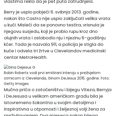
vlastima rekla da je pet puta zatrudnjela.
Berry je uspio pobjeći 6. svibnja 2013. godine,
nakon što Castro nije uspio zaključati velika vrata
u kući. Misleći da se ponovno testira, vrisnula je
njegovu susjedu, koji je probio rupu kroz dno
olujnih vrata i oslobodio nju i njezinu 6-godišnju
kćer. Tada je nazvala 911, a policija je stigla do
kuće i odvela tri žrtve u Clevelandov medicinski
centar MetroHealth.
Robin Roberts vodi prvi emitirani intervju s preživjelom
otmicom iz Clevelanda, Ginom DeJesus 2015. godine.
Foto:
Getty Images
Mučna priča o zatočeništvu i bijegu Viteza, Berryja
i DeJesusa u velikom američkom gradu bila je
istovremeno šokantna u svojim detaljima i
inspirativna u otpornosti i željeznoj volji žena za
preživljavanjem. Dva mjeseca nakon bijega,