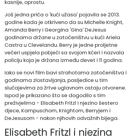
kasnije, oprostu.
Još jedna priča o 'kući užasa' pojavila se 2013.
godine kada je otkriveno da su Michelle Knight,
Amanda Berry i Georgina 'Gina' DeJesus
godinama držane u zatočeništvu u kući Ariela
Castra u Clevelandu. Berry je jedne proljetne
večeri uspjela pobjeći sa svojom kćeri i nazvala
policiju koja je držana između devet i 11 godina.
Iako se novi film bavi strahotama zatočeništva i
godinama zlostavljanja, posljedice u tim
slučajevima za žrtve uglavnom ostaju otvorene.
Ispod je prikazano što se dogodilo s tim
preživjelima - Elisabeth Fritzl i njezino šestero
djece, Kampuschom, Knightom, Berryjem i
DeJesusom - nakon njihovih odvažnih bijega.
Elisabeth Fritzl i njezina