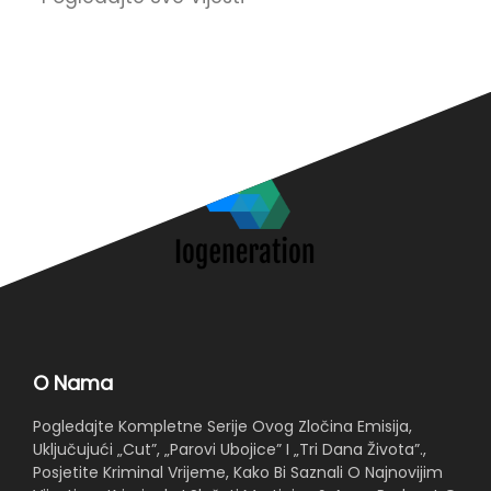
O
O Nama
Pogledajte Kompletne Serije Ovog Zločina Emisija,
Uključujući „Cut”, „Parovi Ubojice” I „Tri Dana Života”.,
Posjetite Kriminal Vrijeme, Kako Bi Saznali O Najnovijim