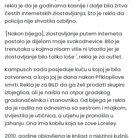
rekla je da je godinama kasnije i dalje bila žrtva
čestih internetskih zlostavljanja, što je rekla da
policija nije shvatila ozbiljno.
'[Nakon bijega], zlostavljanje putem interneta
postalo je dijelom moje svakodnevice. Bilo je
trenutaka u kojima nisam više ni izlazila jer je
zlostavljanje bilo toliko loše ', rekla je za outlet.
Kampusch sada posjeduje kuću u kojoj je bila
zatvorena, a koja joj je dana nakon Přiklopilove
smrti. Rekla je za BILD da ga želi prodati skupini
izbjeglica, ali je naišla na otpor gradskog
gradonačelnika i stanovnika. Od bijega je rekla
da je radila na odnosima sa sestrom i majkom,
izvijestila je utičnica, a utjehu je pronašla u
jahanju. Ona ima kobilu koja se zove Loreley.
2010. godine objavljena je knjiga o njezinoj kušnji,