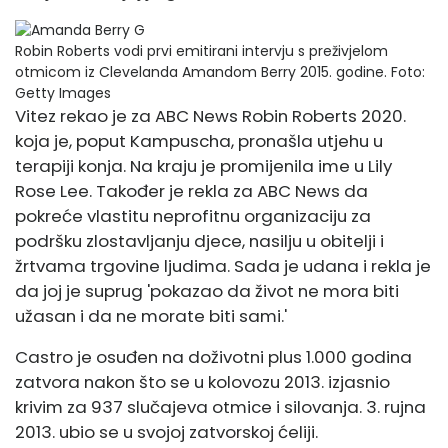
Robin Roberts vodi prvi emitirani intervju s preživjelom
otmicom iz Clevelanda Amandom Berry 2015. godine.
Foto:
Getty Images
Vitez
rekao je za ABC News Robin Roberts
2020.
koja je, poput Kampuscha, pronašla utjehu u
terapiji konja. Na kraju je promijenila ime u Lily
Rose Lee. Također je rekla za ABC News da
pokreće vlastitu neprofitnu organizaciju za
podršku zlostavljanju djece, nasilju u obitelji i
žrtvama trgovine ljudima. Sada je udana i rekla je
da joj je suprug 'pokazao da život ne mora biti
užasan i da ne morate biti sami.'
Castro je osuđen na doživotni plus 1.000 godina
zatvora nakon što se u kolovozu 2013. izjasnio
krivim za 937 slučajeva otmice i silovanja. 3. rujna
2013. ubio se u svojoj zatvorskoj ćeliji.