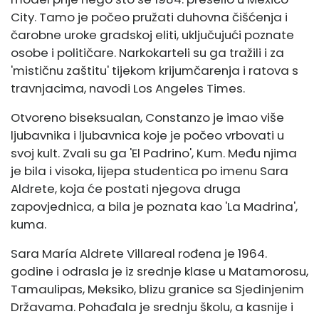
City. Tamo je počeo pružati duhovna čišćenja i
čarobne uroke gradskoj eliti, uključujući poznate
osobe i političare. Narkokarteli su ga tražili i za
'mističnu zaštitu' tijekom krijumčarenja i ratova s ​​
travnjacima, navodi Los Angeles Times.
Otvoreno biseksualan, Constanzo je imao više
ljubavnika i ljubavnica koje je počeo vrbovati u
svoj kult. Zvali su ga 'El Padrino', Kum. Među njima
je bila i visoka, lijepa studentica po imenu Sara
Aldrete, koja će postati njegova druga
zapovjednica, a bila je poznata kao 'La Madrina',
kuma.
Sara María Aldrete Villareal rođena je 1964.
godine i odrasla je iz srednje klase u Matamorosu,
Tamaulipas, Meksiko, blizu granice sa Sjedinjenim
Državama. Pohađala je srednju školu, a kasnije i