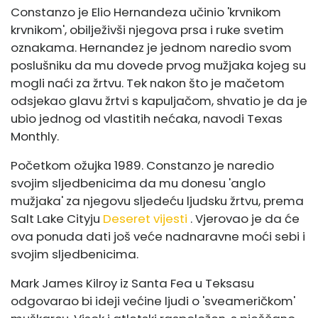
Constanzo je Elio Hernandeza učinio 'krvnikom
krvnikom', obilježivši njegova prsa i ruke svetim
oznakama. Hernandez je jednom naredio svom
poslušniku da mu dovede prvog mužjaka kojeg su
mogli naći za žrtvu. Tek nakon što je mačetom
odsjekao glavu žrtvi s kapuljačom, shvatio je da je
ubio jednog od vlastitih nećaka, navodi Texas
Monthly.
Početkom ožujka 1989. Constanzo je naredio
svojim sljedbenicima da mu donesu 'anglo
mužjaka' za njegovu sljedeću ljudsku žrtvu, prema
Salt Lake Cityju
Deseret vijesti
. Vjerovao je da će
ova ponuda dati još veće nadnaravne moći sebi i
svojim sljedbenicima.
Mark James Kilroy iz Santa Fea u Teksasu
odgovarao bi ideji većine ljudi o 'sveameričkom'