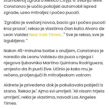
stambenoj zgradi u Mexico Cityju. 6. svibnja 1989.
Constanzo je uočio policijski automobil ispred
zgrade, uzeo mitraljez i počeo pucati.
'Zgrabio je svežanj novca, bacio ga i počeo pucati
kroz prozor', rekao je vlastima član kulta Alvaro de
Leon Valdez
New York Times
. '' Sve je rekao, sve je
izgubljeno. ''
Nakon 45-minutne borbe s oružjem, Constanzo je
naredio de Leonu Valdezu da puca u njega i
njegova ljubavnika Martina Quintanu Rodrigueza,
umjesto da ih pusti žive. Učinio je kako mu je
rečeno, protjerujući ih mitraljeskom vatrom.
Aldrete je privedena dok je pokušavala pobjeći iz
stana. 'Rekao je:' Ajmo svi umrijeti. 'Ali nisam htjela
umrijeti', rekla je vlastima, navodi Los Angeles
Times.