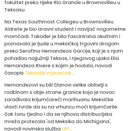
fakultet preko rijeke Rio Grande u Brownsvilleu u
Teksasu.
Na Texas Southmost Collegeu u Brownsvilleu
Aldrete je bio izravni student i navijač nogometne
momčadi. Također je bila fascinirana okultnim i
poznavala je ljude u meksičkoj trgovini drogom
preko Serafina Hernandeza Garcije, koji je s njom
pohađao najjužniji Teksas, i njegovog ujaka Elia
Hernandeza Rivere s kojim je hodala, navodi
časopis
Teksaški mjesečnik
.
Hernandezovi su bili članovi velike obitelji s
rodbinom s obje strane granice koja je novac
zarađivala krijumčareći marihuanu. Meksičke
vlasti tvrde da su na vrhuncu moći krijumčarile
čak tonu tjedno i da se njihova distribucijska
mreža protezala 'od Meksika do Michigana',
navodi novinska služba
UPI
.