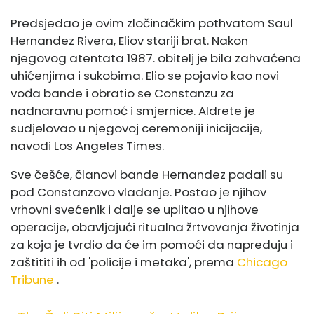
Predsjedao je ovim zločinačkim pothvatom Saul
Hernandez Rivera, Eliov stariji brat. Nakon
njegovog atentata 1987. obitelj je bila zahvaćena
uhićenjima i sukobima. Elio se pojavio kao novi
vođa bande i obratio se Constanzu za
nadnaravnu pomoć i smjernice. Aldrete je
sudjelovao u njegovoj ceremoniji inicijacije,
navodi Los Angeles Times.
Sve češće, članovi bande Hernandez padali su
pod Constanzovo vladanje. Postao je njihov
vrhovni svećenik i dalje se uplitao u njihove
operacije, obavljajući ritualna žrtvovanja životinja
za koja je tvrdio da će im pomoći da napreduju i
zaštititi ih od 'policije i metaka', prema
Chicago
Tribune
.