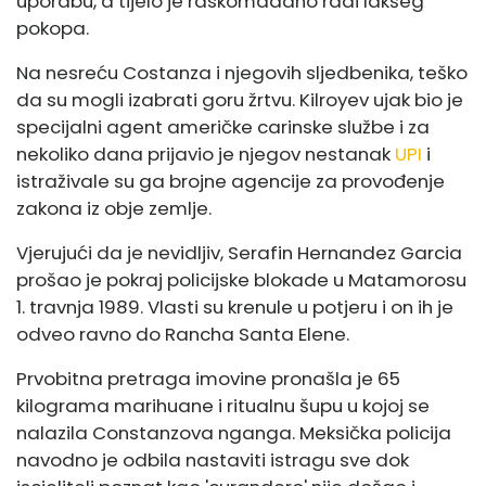
uporabu, a tijelo je raskomadano radi lakšeg
pokopa.
Na nesreću Costanza i njegovih sljedbenika, teško
da su mogli izabrati goru žrtvu. Kilroyev ujak bio je
specijalni agent američke carinske službe i za
nekoliko dana prijavio je njegov nestanak
UPI
i
istraživale su ga brojne agencije za provođenje
zakona iz obje zemlje.
Vjerujući da je nevidljiv, Serafin Hernandez Garcia
prošao je pokraj policijske blokade u Matamorosu
1. travnja 1989. Vlasti su krenule u potjeru i on ih je
odveo ravno do Rancha Santa Elene.
Prvobitna pretraga imovine pronašla je 65
kilograma marihuane i ritualnu šupu u kojoj se
nalazila Constanzova nganga. Meksička policija
navodno je odbila nastaviti istragu sve dok