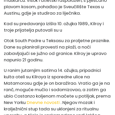
muškarcu. Visok i atletski raspoložen, s pješčano
plavom kosom, pohađao je Sveučilište Texas u
Austinu, gdje je studirao za liječnika.
Kad su predavanja izišla 10. ožujka 1989., Kilroy i
troje prijatelja putovali su u
Otok South Padre u Teksasu za proljetne praznike.
Dane su planirali provesti na plaži, a noći
zabavljajući se južno od granice. Kilroy je upravo
napunio 21 godinu.
U ranim jutarnjim satima 14. ožujka, pripadnici
kulta oteli su Kilroya iz sporedne ulice na
Matamorosu gdje je on baražirao. Vratio ga je na
ranč, moguće mučio i sodomizovao, a zatim ga
ubio Costanzo koljenom mačete u potiljak, prema
New Yorku
Dnevne novosti
. Njegov mozak i
kralježnični stup tada su uklonjeni za ritualnu