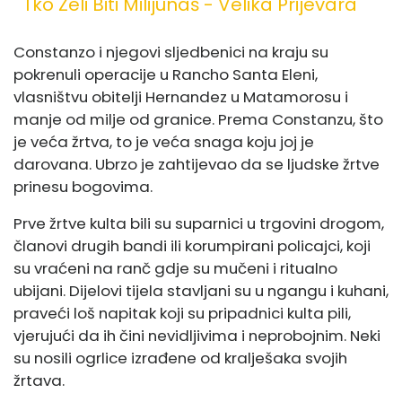
Tko Želi Biti Milijunaš - Velika Prijevara
Constanzo i njegovi sljedbenici na kraju su
pokrenuli operacije u Rancho Santa Eleni,
vlasništvu obitelji Hernandez u Matamorosu i
manje od milje od granice. Prema Constanzu, što
je veća žrtva, to je veća snaga koju joj je
darovana. Ubrzo je zahtijevao da se ljudske žrtve
prinesu bogovima.
Prve žrtve kulta bili su suparnici u trgovini drogom,
članovi drugih bandi ili korumpirani policajci, koji
su vraćeni na ranč gdje su mučeni i ritualno
ubijani. Dijelovi tijela stavljani su u ngangu i kuhani,
praveći loš napitak koji su pripadnici kulta pili,
vjerujući da ih čini nevidljivima i neprobojnim. Neki
su nosili ogrlice izrađene od kralješaka svojih
žrtava.