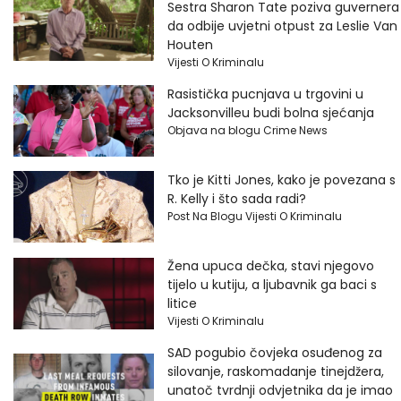
Sestra Sharon Tate poziva guvernera
da odbije uvjetni otpust za Leslie Van
Houten
Vijesti O Kriminalu
Rasistička pucnjava u trgovini u
Jacksonvilleu budi bolna sjećanja
Objava na blogu Crime News
Tko je Kitti Jones, kako je povezana s
R. Kelly i što sada radi?
Post Na Blogu Vijesti O Kriminalu
Žena upuca dečka, stavi njegovo
tijelo u kutiju, a ljubavnik ga baci s
litice
Vijesti O Kriminalu
SAD pogubio čovjeka osuđenog za
silovanje, raskomadanje tinejdžera,
unatoč tvrdnji odvjetnika da je imao