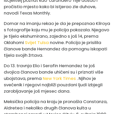
iscjelitelj poznat kao 'curandero' nije došao i
pročistio mjesto kako bi istjerao zle duhove,
navodi Texas Monthly.
Domar na imanju rekao je da je prepoznao Kilroya
s fotografije koju mu je policija pokazala. Njegovo
je tijelo ekshumirano, zajedno s još 14, prema
Oklahomi
Svijet Tulsa
novine. Policija je prisilila
članove bande Hernandez da pomognu iskopati
tijela svojih žrtava.
Do 13. travnja Elio i Serafin Hernandez te još
dvojica članova bande uhićeni su i priznati više
ubojstava, prema
New York Times
. Njihov je
svećenik i njegovi najbliži pouzdani ljudi izbjegli
zarobljavanje još mjesec dana.
Meksička policija na kraju je pronašla Constanza,
Aldretea i nekoliko drugih članova kulta u