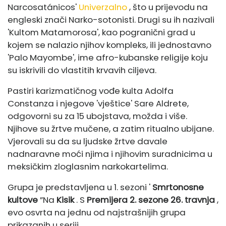
Narcosatánicos'
Univerzalno
, što u prijevodu na
engleski znači Narko-sotonisti. Drugi su ih nazivali
'Kultom Matamorosa', kao pogranični grad u
kojem se nalazio njihov kompleks, ili jednostavno
'Palo Mayombe', ime afro-kubanske religije koju
su iskrivili do vlastitih krvavih ciljeva.
Pastiri karizmatičnog vođe kulta Adolfa
Constanza i njegove 'vještice' Sare Aldrete,
odgovorni su za 15 ubojstava, možda i više.
Njihove su žrtve mučene, a zatim ritualno ubijane.
Vjerovali su da su ljudske žrtve davale
nadnaravne moći njima i njihovim suradnicima u
meksičkim zloglasnim narkokartelima.
Grupa je predstavljena u 1. sezoni '
Smrtonosne
kultove
”Na
Kisik
. S
Premijera 2. sezone 26. travnja
,
evo osvrta na jednu od najstrašnijih grupa
prikazanih u seriji.