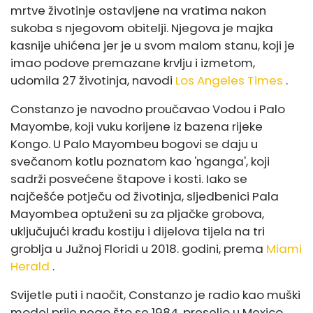
mrtve životinje ostavljene na vratima nakon
sukoba s njegovom obitelji. Njegova je majka
kasnije uhićena jer je u svom malom stanu, koji je
imao podove premazane krvlju i izmetom,
udomila 27 životinja, navodi
Los Angeles Times
.
Constanzo je navodno proučavao Vodou i Palo
Mayombe, koji vuku korijene iz bazena rijeke
Kongo. U Palo Mayombeu bogovi se daju u
svečanom kotlu poznatom kao 'nganga', koji
sadrži posvećene štapove i kosti. Iako se
najčešće potječu od životinja, sljedbenici Pala
Mayombea optuženi su za pljačke grobova,
uključujući krađu kostiju i dijelova tijela na tri
groblja u Južnoj Floridi u 2018. godini, prema
Miami
Herald
.
Svijetle puti i naočit, Constanzo je radio kao muški
model prije nego što se 1984. preselio u Mexico