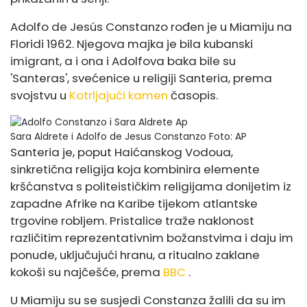
Adolfo de Jesús Constanzo rođen je u Miamiju na
Floridi 1962. Njegova majka je bila kubanski
imigrant, a i ona i Adolfova baka bile su
'Santeras', svećenice u religiji Santeria, prema
svojstvu u
Kotrljajući kamen
časopis.
Sara Aldrete i Adolfo de Jesus Constanzo
Foto: AP
Santeria je, poput Haićanskog Vodoua,
sinkretična religija koja kombinira elemente
kršćanstva s politeističkim religijama donijetim iz
zapadne Afrike na Karibe tijekom atlantske
trgovine robljem. Pristalice traže naklonost
različitim reprezentativnim božanstvima i daju im
ponude, uključujući hranu, a ritualno zaklane
kokoši su najčešće, prema
BBC
.
U Miamiju su se susjedi Constanza žalili da su im