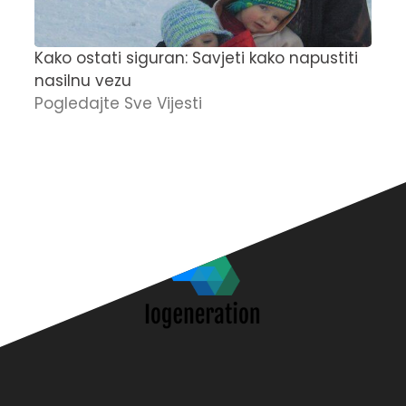
Kako ostati siguran: Savjeti kako napustiti
Č
nasilnu vezu
t
Pogledajte Sve Vijesti
u
O