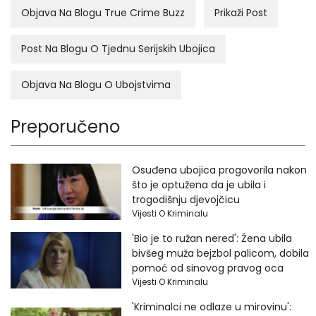
Objava Na Blogu True Crime Buzz
Prikaži Post
Post Na Blogu O Tjednu Serijskih Ubojica
Objava Na Blogu O Ubojstvima
Preporučeno
Osuđena ubojica progovorila nakon
što je optužena da je ubila i
trogodišnju djevojčicu
Vijesti O Kriminalu
'Bio je to ružan nered': Žena ubila
bivšeg muža bejzbol palicom, dobila
pomoć od sinovog pravog oca
Vijesti O Kriminalu
'Kriminalci ne odlaze u mirovinu':